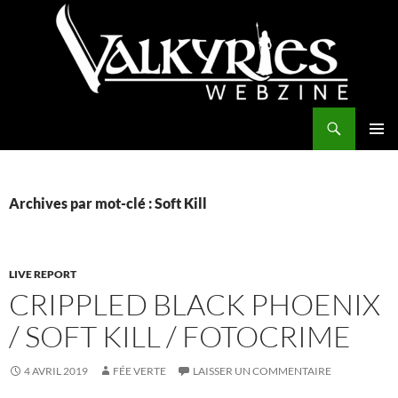
Aller
au
contenu
Recherche
Valkyries Webzine
MENU
PRINCI
Archives par mot-clé : Soft Kill
LIVE REPORT
CRIPPLED BLACK PHOENIX
/ SOFT KILL / FOTOCRIME
4 AVRIL 2019
FÉE VERTE
LAISSER UN COMMENTAIRE