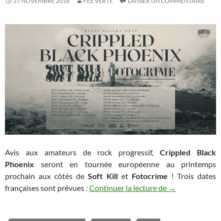
27 NOVEMBRE 2018
FÉE VERTE
LAISSER UN COMMENTAIRE
Avis aux amateurs de rock progressif,
Crippled Black
Phoenix
seront en tournée européenne au printemps
prochain aux côtés de
Soft Kill
et
Fotocrime
! Trois dates
Crippled Black
françaises sont prévues :
Continuer la lecture de
→