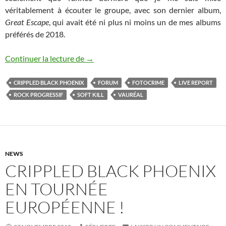
véritablement à écouter le groupe, avec son dernier album,
Great Escape
, qui avait été ni plus ni moins un de mes albums
préférés de 2018.
Crippled Black Phoenix / Soft Kill / Foto
Continuer la lecture de
→
CRIPPLED BLACK PHOENIX
FORUM
FOTOCRIME
LIVE REPORT
ROCK PROGRESSIF
SOFT KILL
VAURÉAL
NEWS
CRIPPLED BLACK PHOENIX
EN TOURNÉE
EUROPÉENNE !