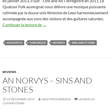
en janvier 2013, il suit ‘’ One and All » enregistré en 2011. Le
Quatuor Folk auvergnat nous délivre une musique puissante
rythmée par la douce voix féminine de Leex harmonieusement
accompagnée aux sons des violons et des guitares saturées.
An Norvys – Sins and Stones
Continuer la lecture de
→
AN NORVYS
CHRONIQUE
REVIEWS
SINS AND STONES
REVIEWS
AN NORVYS – SINS AND
STONES
22 DÉCEMBRE 2014
VALKYRIES WEBZINE
LAISSER UN
COMMENTAIRE