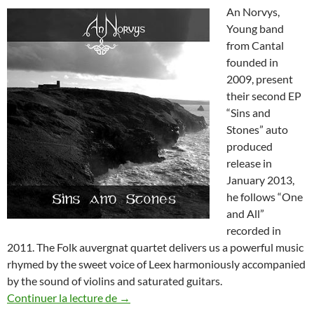
An Norvys,
Young band
from Cantal
founded in
2009, present
their second EP
“Sins and
Stones” auto
produced
release in
January 2013,
he follows “One
and All”
recorded in
2011. The Folk auvergnat quartet delivers us a powerful music
rhymed by the sweet voice of Leex harmoniously accompanied
by the sound of violins and saturated guitars.
An Norvys – Sins and Stones
Continuer la lecture de
→