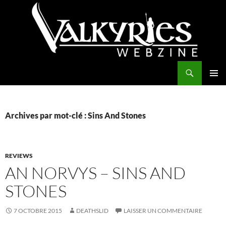
Aller
au
contenu
Recherche
Valkyries Webzine
MENU
PRINCI
Archives par mot-clé : Sins And Stones
REVIEWS
AN NORVYS – SINS AND
STONES
7 OCTOBRE 2015
DEATHSLID
LAISSER UN COMMENTAIRE