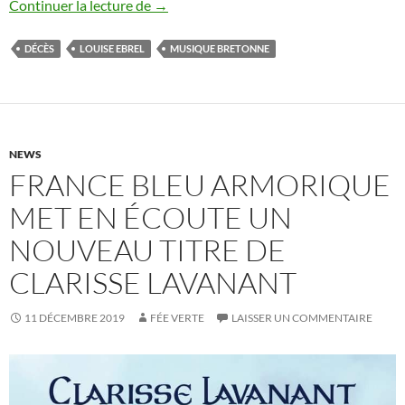
Kenavo Louise Ebrel…
Continuer la lecture de
→
DÉCÈS
LOUISE EBREL
MUSIQUE BRETONNE
NEWS
FRANCE BLEU ARMORIQUE
MET EN ÉCOUTE UN
NOUVEAU TITRE DE
CLARISSE LAVANANT
11 DÉCEMBRE 2019
FÉE VERTE
LAISSER UN COMMENTAIRE