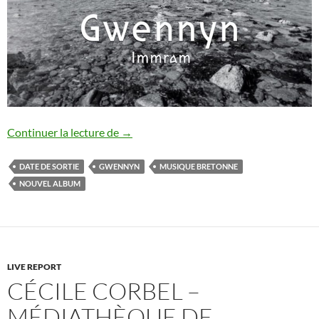
Gwennyn : nouvel album annoncé
Continuer la lecture de
→
DATE DE SORTIE
GWENNYN
MUSIQUE BRETONNE
NOUVEL ALBUM
LIVE REPORT
CÉCILE CORBEL –
MÉDIATHÈQUE DE