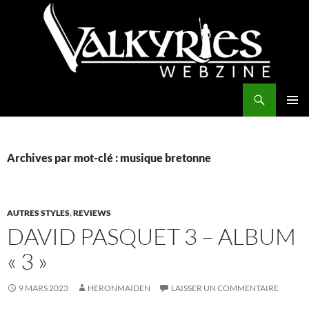
Aller
au
contenu
Recherche
Valkyries Webzine
MENU
PRINCI
Archives par mot-clé : musique bretonne
AUTRES STYLES
,
REVIEWS
DAVID PASQUET 3 – ALBUM
« 3 »
9 MARS 2023
HERONMAIDEN
LAISSER UN COMMENTAIRE