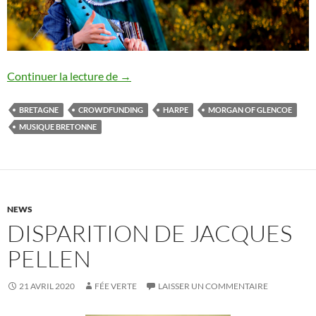
Morgan of Glencoe : crowdfunding
Continuer la lecture de
→
BRETAGNE
CROWDFUNDING
HARPE
MORGAN OF GLENCOE
MUSIQUE BRETONNE
NEWS
DISPARITION DE JACQUES
PELLEN
21 AVRIL 2020
FÉE VERTE
LAISSER UN COMMENTAIRE