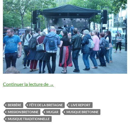
Mugar – Fête de la Bretagne
Continuer la lecture de
→
BERBÈRE
FÊTE DE LA BRETAGNE
LIVE REPORT
MISSION BRETONNE
MUGAR
MUSIQUE BRETONNE
MUSIQUE TRADITIONNELLE