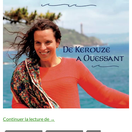
France Bleu Armorique met en écoute un 
Continuer la lecture de
→