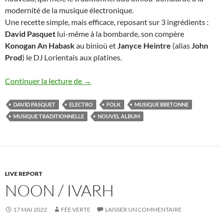
modernité de la musique électronique.
Une recette simple, mais efficace, reposant sur 3 ingrédients :
David Pasquet
lui-même à la bombarde, son compère
Konogan An Habask
au binioù et
Janyce Heintre
(alias
John
Prod
) le DJ Lorientais aux platines.
David Pasquet 3 – Album « 3 »
Continuer la lecture de
→
DAVID PASQUET
ELECTRO
FOLK
MUSIQUE BRETONNE
MUSIQUE TRADITIONNELLE
NOUVEL ALBUM
LIVE REPORT
NOON / IVARH
17 MAI 2022
FÉE VERTE
LAISSER UN COMMENTAIRE