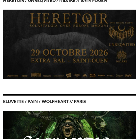
HERETOIR / UNREQVITED / NIDARE // SAINT-OUEN
ELUVEITIE / PAIN / WOLFHEART // PARIS