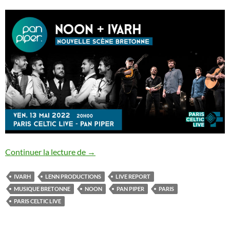
Noon / Ivarh
Continuer la lecture de
→
IVARH
LENN PRODUCTIONS
LIVE REPORT
MUSIQUE BRETONNE
NOON
PAN PIPER
PARIS
PARIS CELTIC LIVE