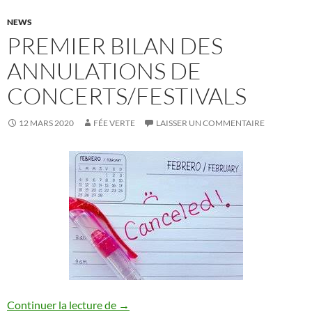
NEWS
PREMIER BILAN DES
ANNULATIONS DE
CONCERTS/FESTIVALS
12 MARS 2020
FÉE VERTE
LAISSER UN COMMENTAIRE
Premier bilan des annulations de concert
Continuer la lecture de
→