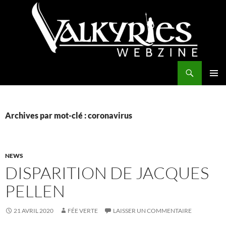
Aller
au
contenu
Recherche
Valkyries Webzine
MENU
PRINCI
Archives par mot-clé : coronavirus
NEWS
DISPARITION DE JACQUES
PELLEN
21 AVRIL 2020
FÉE VERTE
LAISSER UN COMMENTAIRE