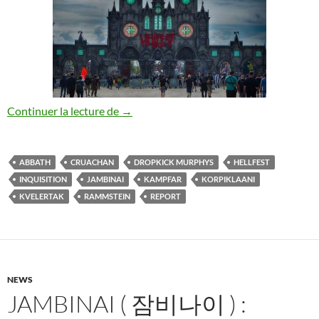
Report : Hellfest Jour 1 / Vendredi
Continuer la lecture de
→
ABBATH
CRUACHAN
DROPKICK MURPHYS
HELLFEST
INQUISITION
JAMBINAI
KAMPFAR
KORPIKLAANI
KVELERTAK
RAMMSTEIN
REPORT
NEWS
JAMBINAI ( 잠비나이 ) :