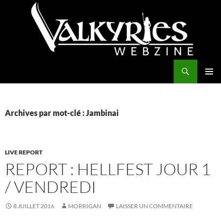
Aller
au
contenu
Recherche
Valkyries Webzine
MENU
PRINCI
Archives par mot-clé : Jambinai
LIVE REPORT
REPORT : HELLFEST JOUR 1
/ VENDREDI
8 JUILLET 2016
MORRIGAN
LAISSER UN COMMENTAIRE