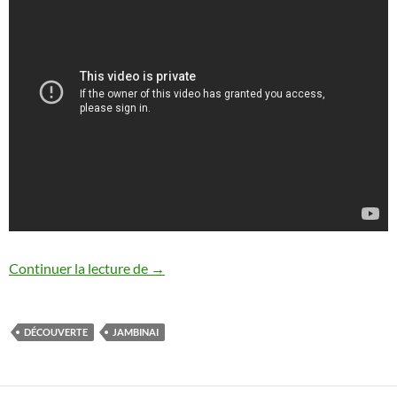
Découverte : Jambinai ( 잠비나이 ) – Post
Continuer la lecture de
→
DÉCOUVERTE
JAMBINAI