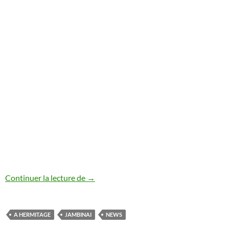
Jambinai ( 잠비나이 ) : Nouvel album en éc
Continuer la lecture de
→
A HERMITAGE
JAMBINAI
NEWS