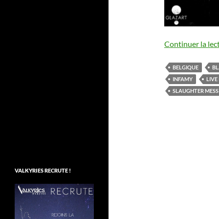
Continuer la lec
BELGIQUE
BL
INFAMY
LIVE
SLAUGHTER MESS
VALKYRIES RECRUTE !