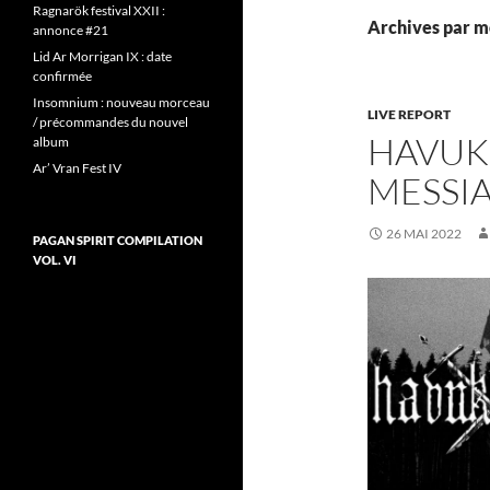
Ragnarök festival XXII :
Archives par mo
annonce #21
Lid Ar Morrigan IX : date
confirmée
Insomnium : nouveau morceau
LIVE REPORT
/ précommandes du nouvel
HAVUK
album
Ar’ Vran Fest IV
MESSIA
26 MAI 2022
PAGAN SPIRIT COMPILATION
VOL. VI