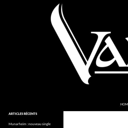
Aller
au
contenu
Recherche
Valkyries Webzine
HOM
Folk Pagan Webzine
ARTICLES RÉCENTS
Munarheim : nouveau single