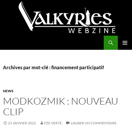
Aller
au
contenu
Recherche
Valkyries Webzine
MENU
PRINCI
Archives par mot-clé : financement participatif
NEWS
MODKOZMIK : NOUVEAU
CLIP
25 JANVIER 2022
FÉE VERTE
LAISSER UN COMMENTAIRE