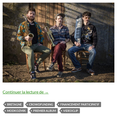
Modkozmik : nouveau clip
Continuer la lecture de
→
BRETAGNE
CROWDFUNDING
FINANCEMENT PARTICIPATIF
MODKOZMIK
PREMIER ALBUM
VIDEOCLIP