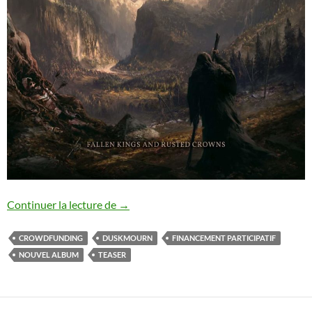
Duskmourn : lancement du crowdfundin
Continuer la lecture de
→
CROWDFUNDING
DUSKMOURN
FINANCEMENT PARTICIPATIF
NOUVEL ALBUM
TEASER