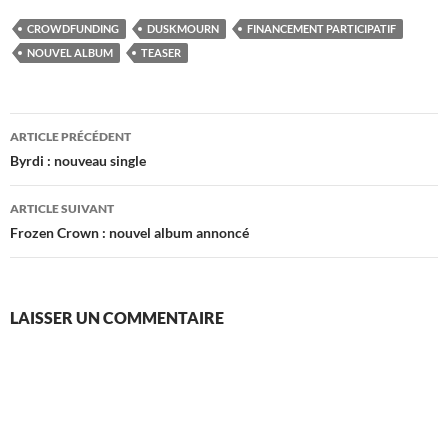
CROWDFUNDING
DUSKMOURN
FINANCEMENT PARTICIPATIF
NOUVEL ALBUM
TEASER
Navigation
ARTICLE PRÉCÉDENT
des
Byrdi : nouveau single
articles
ARTICLE SUIVANT
Frozen Crown : nouvel album annoncé
LAISSER UN COMMENTAIRE