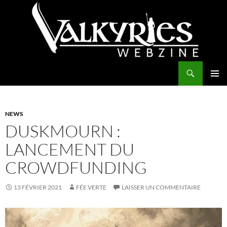
Aller
au
contenu
Recherche
Valkyries Webzine
MENU
PRINCI
NEWS
DUSKMOURN :
LANCEMENT DU
CROWDFUNDING
13 FÉVRIER 2021
FÉE VERTE
LAISSER UN COMMENTAIRE