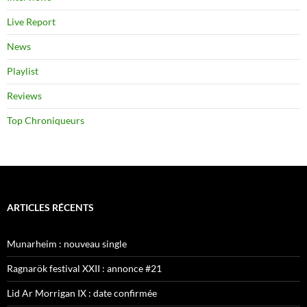
Live Report
News
Playlist
Reviews
Top Chroniqueurs
ARTICLES RÉCENTS
Munarheim : nouveau single
Ragnarök festival XXII : annonce #21
Lid Ar Morrigan IX : date confirmée