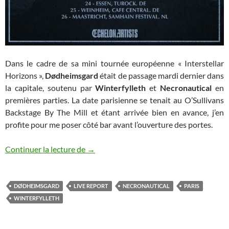
Dans le cadre de sa mini tournée européenne « Interstellar
Horizons »,
Dødheimsgard
était de passage mardi dernier dans
la capitale, soutenu par
Winterfylleth
et
Necronautical
en
premières parties. La date parisienne se tenait au O’Sullivans
Backstage By The Mill et étant arrivée bien en avance, j’en
profite pour me poser côté bar avant l’ouverture des portes.
Dødheimsgard / Winterfylleth / Necronaut
Continuer la lecture de
→
DØDHEIMSGARD
LIVE REPORT
NECRONAUTICAL
PARIS
WINTERFYLLETH