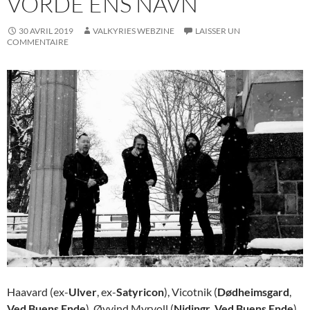
VORDE ENS NAVN
30 AVRIL 2019
VALKYRIES WEBZINE
LAISSER UN
COMMENTAIRE
Haavard (ex-
Ulver
, ex-
Satyricon
), Vicotnik (
Dødheimsgard
,
Ved Buens Ende
), Øyvind Myrvoll (
Nidingr
,
Ved Buens Ende
)