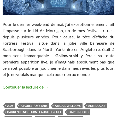
Pour le dernier week-end de mai, j’ai exceptionnellement fait
l’impasse sur le Lid Ar Morrigan, un de mes festivals rituels
depuis plusieurs années. Pour cause, la tête d’affiche du
Fortress Festival, situé dans la jolie ville balnéaire de
Scarborough dans le North Yorkshire en Angleterre, était à
mon sens immanquable :
Gallowbraid
y ferait sa toute
première apparition live, je n’imaginais absolument pas que
cela soit possible un jour, même dans mes rêves les plus fous,
et je ne voulais manquer cela pour rien au monde.
Fortress Festival
Continuer la lecture de
→
2026
A FOREST OF STARS
ABIGAIL WILLIAMS
AKERCOCKE
DARKENED NOCTURN SLAUGHTERCULT
DARKENHOLD