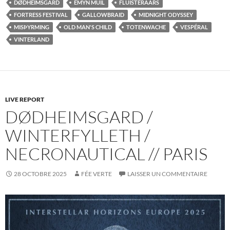
DØDHEIMSGARD
EMYN MUIL
FLUISTERAARS
FORTRESS FESTIVAL
GALLOWBRAID
MIDNIGHT ODYSSEY
MISÞYRMING
OLD MAN'S CHILD
TOTENWACHE
VESPÉRAL
VINTERLAND
LIVE REPORT
DØDHEIMSGARD /
WINTERFYLLETH /
NECRONAUTICAL // PARIS
28 OCTOBRE 2025
FÉE VERTE
LAISSER UN COMMENTAIRE