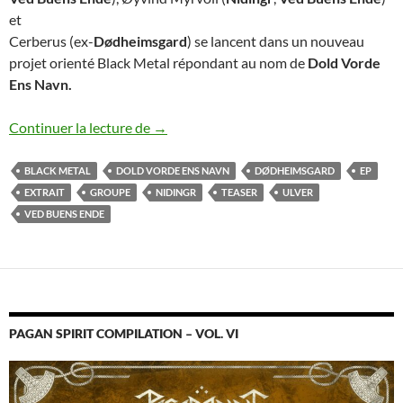
et
Cerberus (ex-
Dødheimsgard
) se lancent dans un nouveau
projet orienté Black Metal répondant au nom de
Dold Vorde
Ens Navn.
Des membres ou anciens de Ved Buens E
Continuer la lecture de
→
BLACK METAL
DOLD VORDE ENS NAVN
DØDHEIMSGARD
EP
EXTRAIT
GROUPE
NIDINGR
TEASER
ULVER
VED BUENS ENDE
PAGAN SPIRIT COMPILATION – VOL. VI