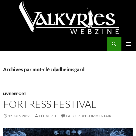
Aller
au
contenu
Recherche
Valkyries Webzine
MENU
PRINCI
Archives par mot-clé : dødheimsgard
LIVE REPORT
FORTRESS FESTIVAL
15 JUIN 2026
FÉE VERTE
LAISSER UN COMMENTAIRE