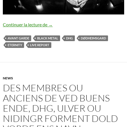
Dødheimsgard + Eternity – Oslo
Continuer la lecture de
→
AVANT GARDE
BLACK METAL
DHG
DØDHEIMSGARD
ETERNITY
LIVE REPORT
NEWS
DES MEMBRES OU
ANCIENS DE VED BUENS
ENDE, DHG, ULVER OU
NIDINGR FORMENT DOLD