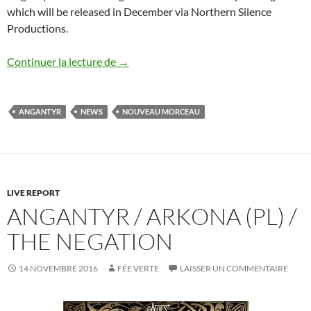
which will be released in December via Northern Silence
Productions.
Angantyr : Nouveau morceau / New trac
Continuer la lecture de
→
ANGANTYR
NEWS
NOUVEAU MORCEAU
LIVE REPORT
ANGANTYR / ARKONA (PL) /
THE NEGATION
14 NOVEMBRE 2016
FÉE VERTE
LAISSER UN COMMENTAIRE