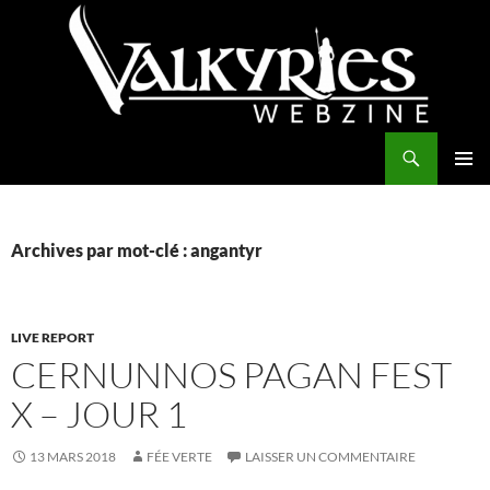
Aller
au
contenu
Recherche
Valkyries Webzine
MENU
PRINCI
Archives par mot-clé : angantyr
LIVE REPORT
CERNUNNOS PAGAN FEST
X – JOUR 1
13 MARS 2018
FÉE VERTE
LAISSER UN COMMENTAIRE