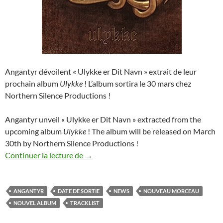
Angantyr dévoilent « Ulykke er Dit Navn » extrait de leur
prochain album
Ulykke
! L’album sortira le 30 mars chez
Northern Silence Productions !
Angantyr unveil « Ulykke er Dit Navn » extracted from the
upcoming album
Ulykke
! The album will be released on March
30th by Northern Silence Productions !
Angantyr : Nouveau morceau
Continuer la lecture de
→
ANGANTYR
DATE DE SORTIE
NEWS
NOUVEAU MORCEAU
NOUVEL ALBUM
TRACKLIST