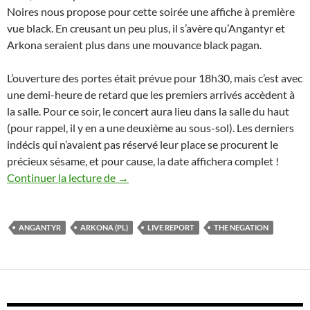
Noires nous propose pour cette soirée une affiche à première
vue black. En creusant un peu plus, il s’avère qu’Angantyr et
Arkona seraient plus dans une mouvance black pagan.
L’ouverture des portes était prévue pour 18h30, mais c’est avec
une demi-heure de retard que les premiers arrivés accèdent à
la salle. Pour ce soir, le concert aura lieu dans la salle du haut
(pour rappel, il y en a une deuxième au sous-sol). Les derniers
indécis qui n’avaient pas réservé leur place se procurent le
précieux sésame, et pour cause, la date affichera complet !
Angantyr / Arkona (PL) / The Negation
Continuer la lecture de
→
ANGANTYR
ARKONA (PL)
LIVE REPORT
THE NEGATION