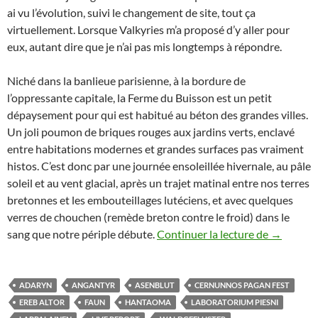
ai vu l’évolution, suivi le changement de site, tout ça
virtuellement. Lorsque Valkyries m’a proposé d’y aller pour
eux, autant dire que je n’ai pas mis longtemps à répondre.
Niché dans la banlieue parisienne, à la bordure de
l’oppressante capitale, la Ferme du Buisson est un petit
dépaysement pour qui est habitué au béton des grandes villes.
Un joli poumon de briques rouges aux jardins verts, enclavé
entre habitations modernes et grandes surfaces pas vraiment
histos. C’est donc par une journée ensoleillée hivernale, au pâle
soleil et au vent glacial, après un trajet matinal entre nos terres
bretonnes et les embouteillages lutéciens, et avec quelques
verres de chouchen (remède breton contre le froid) dans le
Cernunnos
sang que notre périple débute.
Continuer la lecture de
→
ADARYN
ANGANTYR
ASENBLUT
CERNUNNOS PAGAN FEST
EREB ALTOR
FAUN
HANTAOMA
LABORATORIUM PIESNI