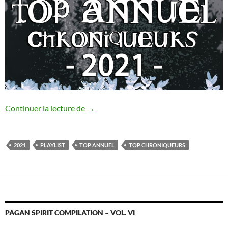
Top Chroniqueurs 2021
Continuer la lecture de
→
2021
PLAYLIST
TOP ANNUEL
TOP CHRONIQUEURS
PAGAN SPIRIT COMPILATION – VOL. VI