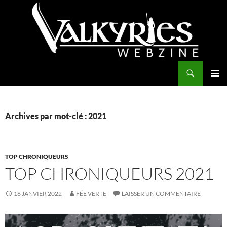
Aller
au
contenu
Recherche
Valkyries Webzine
MENU
PRINCI
Archives par mot-clé : 2021
TOP CHRONIQUEURS
TOP CHRONIQUEURS 2021
16 JANVIER 2022
FÉE VERTE
LAISSER UN COMMENTAIRE