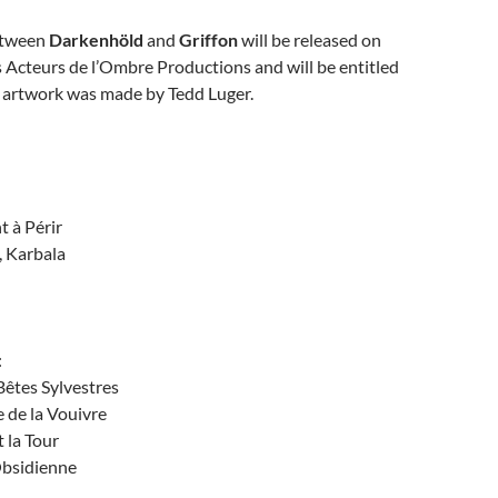
etween
Darkenhöld
and
Griffon
will be released on
 Acteurs de l’Ombre Productions and will be entitled
e artwork was made by Tedd Luger.
t à Périr
, Karbala
:
Bêtes Sylvestres
e de la Vouivre
t la Tour
Obsidienne