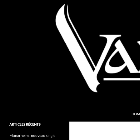
Aller
au
contenu
Recherche
Valkyries Webzine
HOM
Folk Pagan Webzine
ARTICLES RÉCENTS
Munarheim : nouveau single