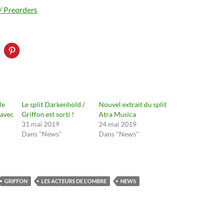
 Preorders
le
Le split Darkenhöld /
Nouvel extrait du split
 avec
Griffon est sorti !
Atra Musica
31 mai 2019
24 mai 2019
Dans "News"
Dans "News"
GRIFFON
LES ACTEURS DE L'OMBRE
NEWS