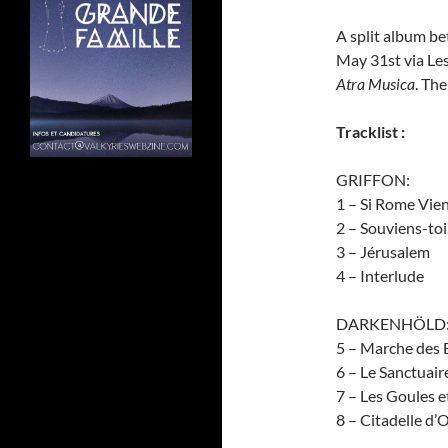
A split album b
May 31st via Les
Atra Musica
. Th
Tracklist :
GRIFFON:
1 – Si Rome Vien
2 – Souviens-toi
3 – Jérusalem
4 – Interlude
DARKENHÖLD
5 – Marche des 
6 – Le Sanctuair
7 – Les Goules e
8 – Citadelle d’