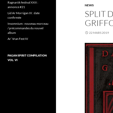
Ragnarök festival XXII :
NEWS
annonce #21
SPLIT 
Lid Ar Morrigan IX : date
confirmée
GRIFF
Insomnium : nouveau morceau
/ précommandes du nouvel
album
22 MARS 2019
Ar’ Vran Fest IV
PAGAN SPIRIT COMPILATION
VOL. VI