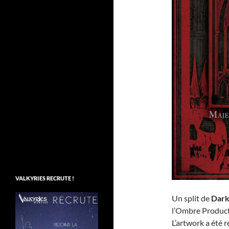
VALKYRIES RECRUTE !
Un split de
Dark
l’Ombre Producti
L’artwork a été r