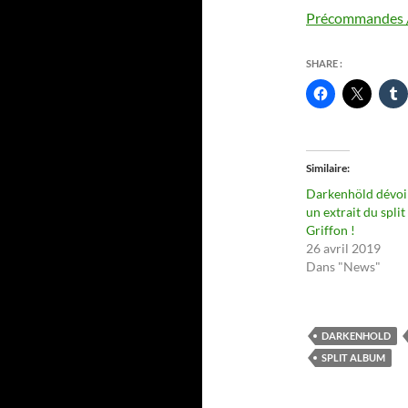
Précommandes /
SHARE :
Similaire
Darkenhöld dévoi
un extrait du split
Griffon !
26 avril 2019
Dans "News"
DARKENHOLD
SPLIT ALBUM