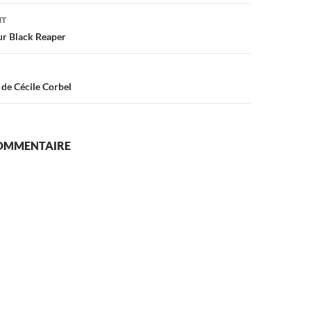
on
NT
ur Black Reaper
de Cécile Corbel
COMMENTAIRE