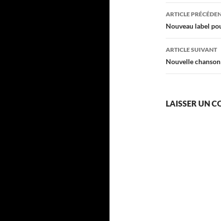
Navigati
ARTICLE PRÉCÉDE
des
Nouveau label po
articles
ARTICLE SUIVANT
Nouvelle chanson 
LAISSER UN 