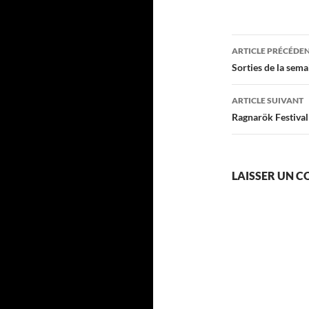
Navigati
ARTICLE PRÉCÉDE
des
Sorties de la sem
articles
ARTICLE SUIVANT
Ragnarök Festival
LAISSER UN 