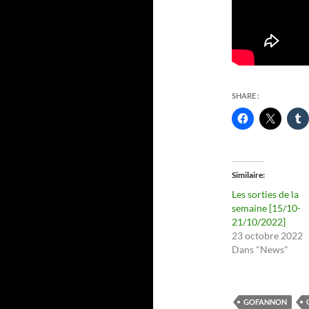
SHARE :
Similaire
Les sorties de la
semaine [15/10-
21/10/2022]
23 octobre 2022
Dans "News"
GOFANNON