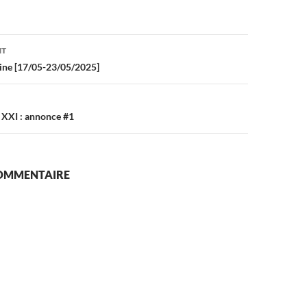
on
NT
aine [17/05-23/05/2025]
 XXI : annonce #1
COMMENTAIRE