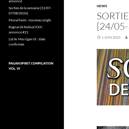
annoncé
NEWS
Sorties de la semaine [31/07-
SORTIE
07/08/2026]
Munarheim : nouveau single
[24/05
Ragnarök festival XXII :
annonce #21
1 JUIN 2025
Lid Ar Morrigan IX : date
confirmée
PAGAN SPIRIT COMPILATION
VOL. VI