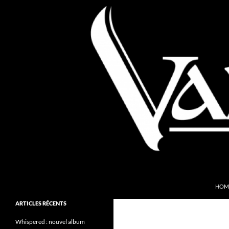
Aller
au
contenu
Recherche
Valkyries Webzine
HOM
Folk Pagan Webzine
ARTICLES RÉCENTS
Whispered : nouvel album