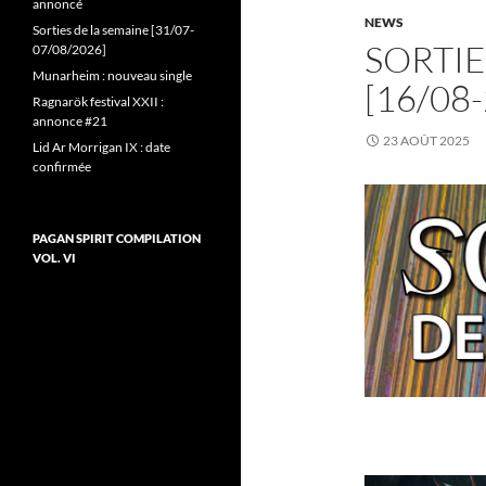
annoncé
NEWS
Sorties de la semaine [31/07-
SORTIE
07/08/2026]
Munarheim : nouveau single
[16/08
Ragnarök festival XXII :
annonce #21
23 AOÛT 2025
Lid Ar Morrigan IX : date
confirmée
PAGAN SPIRIT COMPILATION
VOL. VI