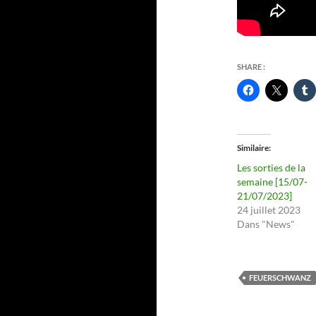
SHARE :
Similaire
Les sorties de la
semaine [15/07-
21/07/2023]
24 juillet 2023
Dans "News"
FEUERSCHWANZ