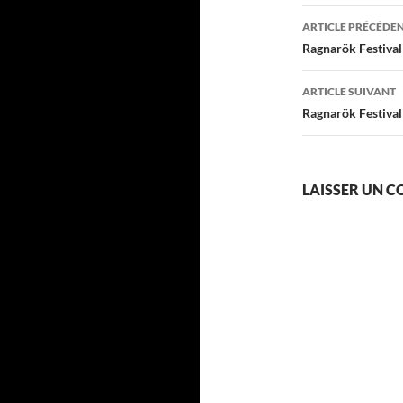
Navigati
ARTICLE PRÉCÉDE
des
Ragnarök Festival
articles
ARTICLE SUIVANT
Ragnarök Festival
LAISSER UN 