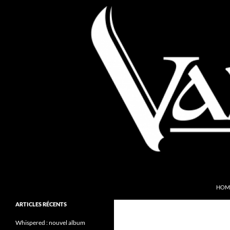
Aller
au
contenu
Recherche
Valkyries Webzine
HOM
Folk Pagan Webzine
ARTICLES RÉCENTS
Whispered : nouvel album