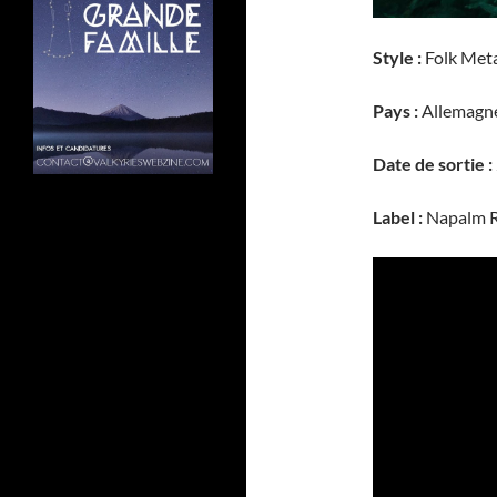
Style :
Folk Met
Pays :
Allemagn
Date de sortie :
Label :
Napalm R