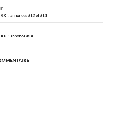
on
NT
 XXI : annonces #12 et #13
 XXI : annonce #14
COMMENTAIRE