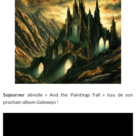
Sojourner
dévoile « And the Paintings Fall » issu de son
prochain album
Gateways
!