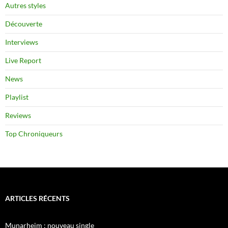
Autres styles
Découverte
Interviews
Live Report
News
Playlist
Reviews
Top Chroniqueurs
ARTICLES RÉCENTS
Munarheim : nouveau single