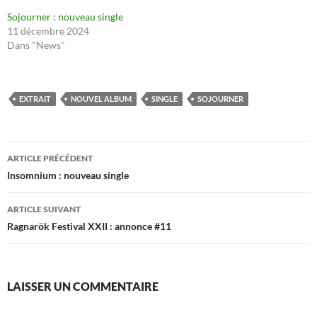
Sojourner : nouveau single
11 décembre 2024
Dans "News"
EXTRAIT
NOUVEL ALBUM
SINGLE
SOJOURNER
Navigation
ARTICLE PRÉCÉDENT
des
Insomnium : nouveau single
articles
ARTICLE SUIVANT
Ragnarök Festival XXII : annonce #11
LAISSER UN COMMENTAIRE