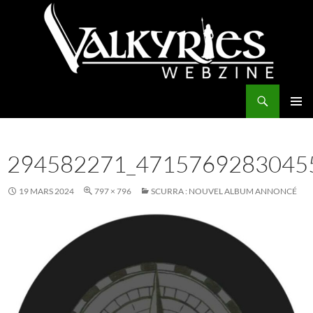
Aller
au
contenu
Recherche
Valkyries Webzine
MENU
PRINCI
294582271_4715769283045
19 MARS 2024
797 × 796
SCURRA : NOUVEL ALBUM ANNONCÉ