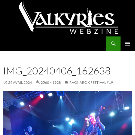
Aller
au
contenu
Recherche
Valkyries Webzine
MENU
PRINCI
IMG_20240406_162638
29 AVRIL 2024
2560 × 1928
RAGNARÖK FESTIVAL #19