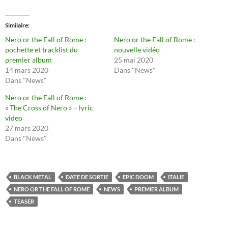
Similaire
Nero or the Fall of Rome :
Nero or the Fall of Rome :
pochette et tracklist du
nouvelle vidéo
premier album
25 mai 2020
14 mars 2020
Dans "News"
Dans "News"
Nero or the Fall of Rome :
« The Cross of Nero » – lyric
video
27 mars 2020
Dans "News"
BLACK METAL
DATE DE SORTIE
EPIC DOOM
ITALIE
NERO OR THE FALL OF ROME
NEWS
PREMIER ALBUM
TEASER