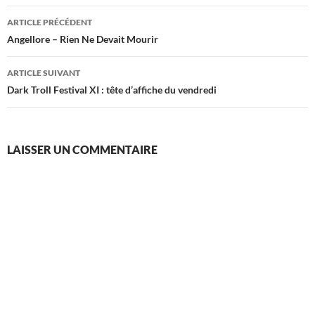
Navigation
ARTICLE PRÉCÉDENT
des
Angellore – Rien Ne Devait Mourir
articles
ARTICLE SUIVANT
Dark Troll Festival XI : tête d’affiche du vendredi
LAISSER UN COMMENTAIRE