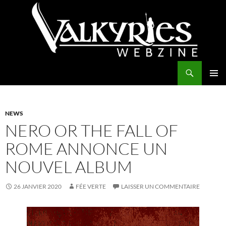
Aller
au
contenu
Recherche
Valkyries Webzine
MENU
PRINCI
NEWS
NERO OR THE FALL OF
ROME ANNONCE UN
NOUVEL ALBUM
26 JANVIER 2020
FÉE VERTE
LAISSER UN COMMENTAIRE