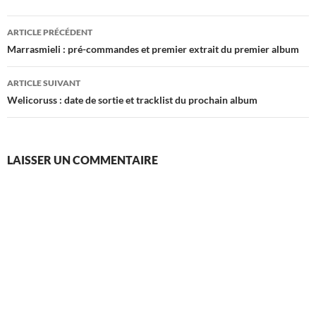
Navigation
ARTICLE PRÉCÉDENT
des
Marrasmieli : pré-commandes et premier extrait du premier album
articles
ARTICLE SUIVANT
Welicoruss : date de sortie et tracklist du prochain album
LAISSER UN COMMENTAIRE