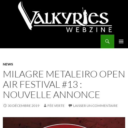
Aller
au
contenu
Recherche
Valkyries Webzine
MENU
PRINCI
NEWS
MILAGRE METALEIRO OPEN
AIR FESTIVAL #13 :
NOUVELLE ANNONCE
30 DÉCEMBRE 2019
FÉE VERTE
LAISSER UN COMMENTAIRE