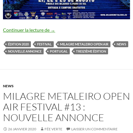
Milagre Metaleiro Open Air Festival #13
Continuer la lecture de
→
ÉDITION 2020
FESTIVAL
MILAGRE METALEIRO OPEN AIR
NEWS
NOUVELLE ANNONCE
PORTUGAL
TREIZIÈME ÉDITION
NEWS
MILAGRE METALEIRO OPEN
AIR FESTIVAL #13 :
NOUVELLE ANNONCE
26 JANVIER 2020
FÉE VERTE
LAISSER UN COMMENTAIRE