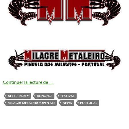
Milagre Metaleiro OAF #13 : nouvelle a
Continuer la lecture de
→
AFTER-PARTY
ANNONCE
FESTIVAL
MILAGRE METALEIRO OPEN AIR
NEWS
PORTUGAL