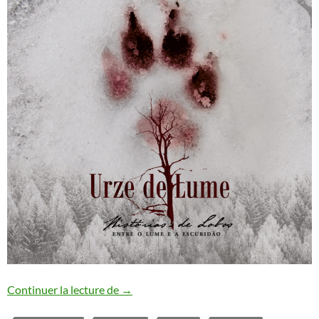
Urze de Lume : nouvel EP annoncé
Continuer la lecture de
→