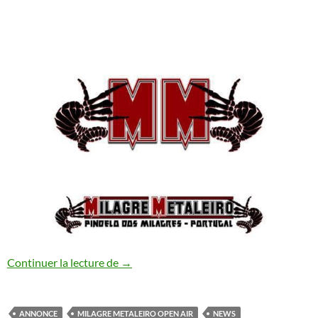
Milagre Metaleiro Open Air Festival #13
Continuer la lecture de
→
ANNONCE
MILAGRE METALEIRO OPEN AIR
NEWS