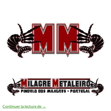
Milagre Metaleiro Open Air Festival #13
Continuer la lecture de
→