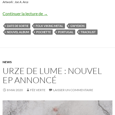
Artwork : Joe A. Arca
Gwydion : nouvel album annoncé
Continuer la lecture de
→
DATE DE SORTIE
FOLK VIKING METAL
GWYDION
NOUVEL ALBUM
POCHETTE
PORTUGAL
TRACKLIST
NEWS
URZE DE LUME : NOUVEL
EP ANNONCÉ
8 MAI 2020
FÉE VERTE
LAISSER UN COMMENTAIRE