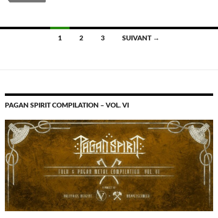
Navigation
1
2
3
SUIVANT →
des
articles
PAGAN SPIRIT COMPILATION – VOL. VI