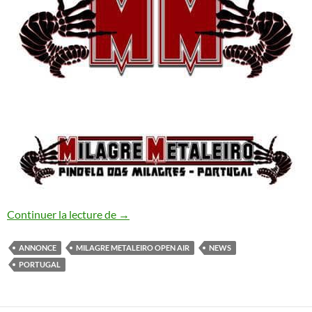
Milagre Metaleiro Open Air Festival #13
Continuer la lecture de
→
ANNONCE
MILAGRE METALEIRO OPEN AIR
NEWS
PORTUGAL