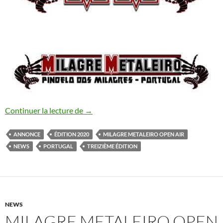
Milagre Metaleiro Open Air Festival #13
Continuer la lecture de
→
ANNONCE
ÉDITION 2020
MILAGRE METALEIRO OPEN AIR
NEWS
PORTUGAL
TREIZIÈME ÉDITION
NEWS
MILAGRE METALEIRO OPEN