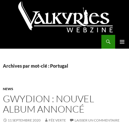
Aller
au
contenu
Recherche
Valkyries Webzine
MENU
PRINCI
Archives par mot-clé : Portugal
NEWS
GWYDION : NOUVEL
ALBUM ANNONCÉ
11 SEPTEMBRE 2020
FÉE VERTE
LAISSER UN COMMENTAIRE