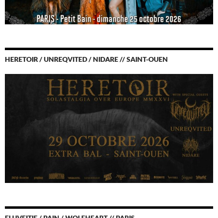
HERETOIR / UNREQVITED / NIDARE // SAINT-OUEN
ELUVEITIE / PAIN / WOLFHEART // PARIS