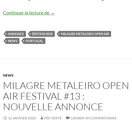
Milagre Metaleiro Open Air Festival #13
Continuer la lecture de
→
ANNONCE
ÉDITION 2020
MILAGRE METALEIRO OPEN AIR
NEWS
PORTUGAL
NEWS
MILAGRE METALEIRO OPEN
AIR FESTIVAL #13 :
NOUVELLE ANNONCE
12 JANVIER 2020
FÉE VERTE
LAISSER UN COMMENTAIRE