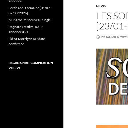
annoncé
NEWS
Sorties de la semaine [31/07-
LES SO
07/08/2026]
Munarheim : nouveau single
[23/01
Ragnarök festival XXII :
annonce #21
29 JANVIER 2021
Lid Ar Morrigan IX : date
confirmée
PAGAN SPIRIT COMPILATION
VOL. VI