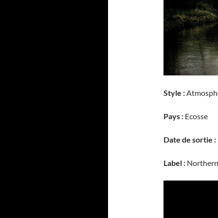
Style :
Atmosphe
Pays :
Ecosse
Date de sortie :
Label :
Northern 