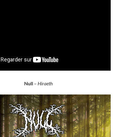
Null
–
Hiraeth