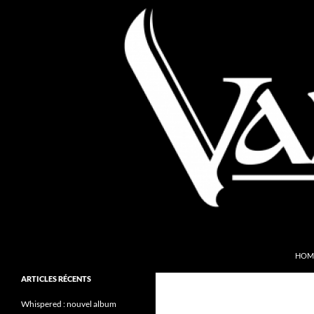
Aller
au
contenu
Recherche
Valkyries Webzine
HOM
Folk Pagan Webzine
ARTICLES RÉCENTS
Whispered : nouvel album