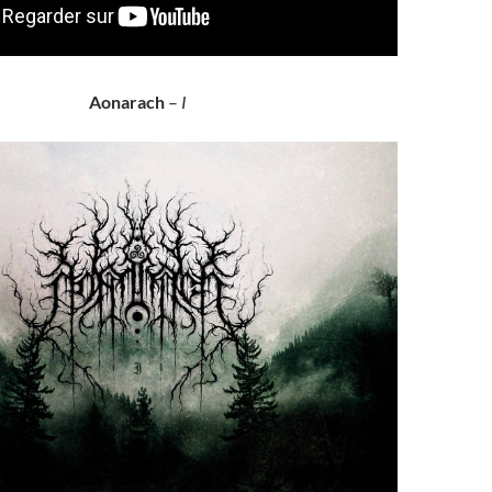
Aonarach
–
I