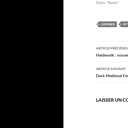
Dans "News"
GRIMNER
NY
Navigati
ARTICLE PRÉCÉDE
des
Heidevolk : nouv
articles
ARTICLE SUIVANT
Dark Medieval Fes
LAISSER UN 