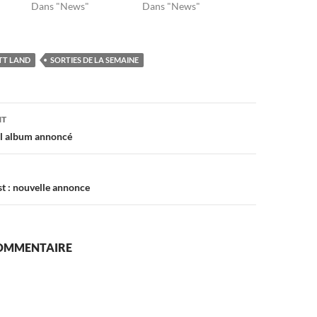
Dans "News"
Dans "News"
TT LAND
SORTIES DE LA SEMAINE
on
NT
el album annoncé
t : nouvelle annonce
COMMENTAIRE