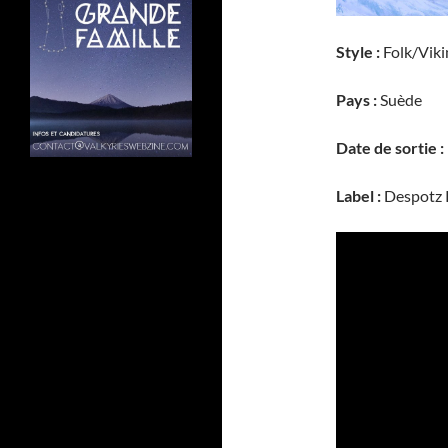
Style :
Folk/Viki
Pays :
Suède
Date de sortie :
Label :
Despotz 