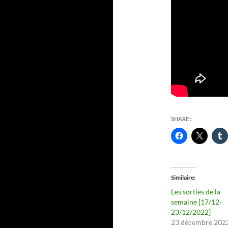
SHARE :
Similaire
Les sorties de la
semaine [17/12-
23/12/2022]
23 décembre 202