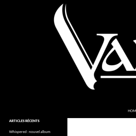
Aller
au
contenu
Recherche
Valkyries Webzine
HOM
Folk Pagan Webzine
ARTICLES RÉCENTS
Whispered : nouvel album