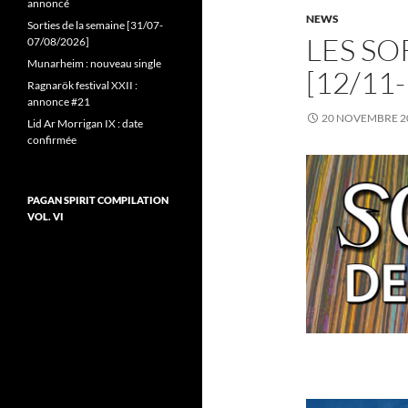
annoncé
NEWS
Sorties de la semaine [31/07-
LES SO
07/08/2026]
Munarheim : nouveau single
[12/11
Ragnarök festival XXII :
annonce #21
20 NOVEMBRE 2
Lid Ar Morrigan IX : date
confirmée
PAGAN SPIRIT COMPILATION
VOL. VI