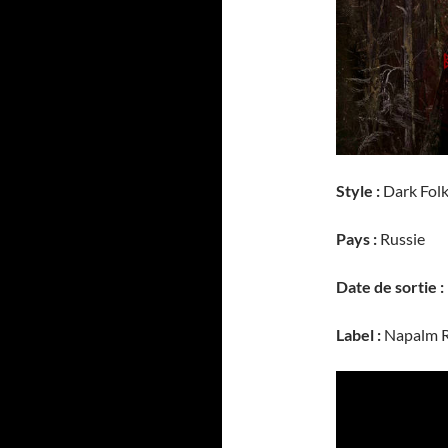
Style :
Dark Fol
Pays :
Russie
Date de sortie :
Label :
Napalm R