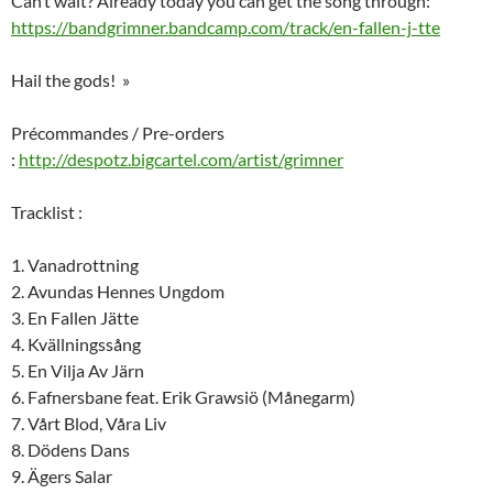
Can’t wait? Already today you can get the song through:
https://bandgrimner.bandcamp.com/track/en-fallen-j-tte
Hail the gods! »
Précommandes / Pre-orders
:
http://despotz.bigcartel.com/artist/grimner
Tracklist :
1. Vanadrottning
2. Avundas Hennes Ungdom
3. En Fallen Jätte
4. Kvällningssång
5. En Vilja Av Järn
6. Fafnersbane feat. Erik Grawsiö (Månegarm)
7. Vårt Blod, Våra Liv
8. Dödens Dans
9. Ägers Salar