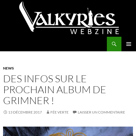
Aller
au
contenu
Recherche
Valkyries Webzine
MENU
PRINCI
NEWS
DES INFOS SUR LE
PROCHAIN ALBUM DE
GRIMNER !
13 DÉCEMBRE 2017
FÉE VERTE
LAISSER UN COMMENTAIRE