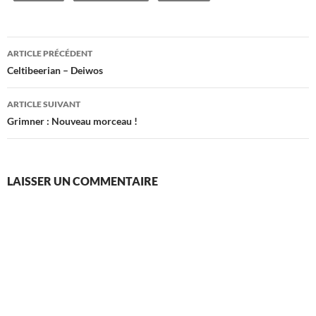
Navigation
ARTICLE PRÉCÉDENT
des
Celtibeerian – Deiwos
articles
ARTICLE SUIVANT
Grimner : Nouveau morceau !
LAISSER UN COMMENTAIRE