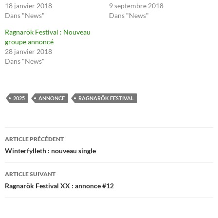
18 janvier 2018
9 septembre 2018
Dans "News"
Dans "News"
Ragnarök Festival : Nouveau
groupe annoncé
28 janvier 2018
Dans "News"
2025
ANNONCE
RAGNARÖK FESTIVAL
Navigation
ARTICLE PRÉCÉDENT
des
Winterfylleth : nouveau single
articles
ARTICLE SUIVANT
Ragnarök Festival XX : annonce #12