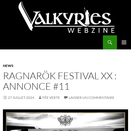
Aller
au
contenu
Recherche
Valkyries Webzine
MENU
PRINCI
NEWS
RAGNARÖK FESTIVAL XX :
ANNONCE #11
27 JUILLET 2024
FÉE VERTE
LAISSER UN COMMENTAIRE