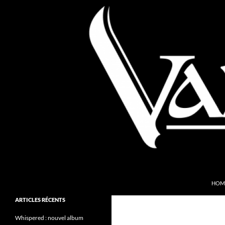
Aller
au
contenu
Recherche
Valkyries Webzine
HOM
Folk Pagan Webzine
ARTICLES RÉCENTS
Whispered : nouvel album