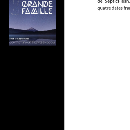
de
SepticFlesh
quatre dates fra