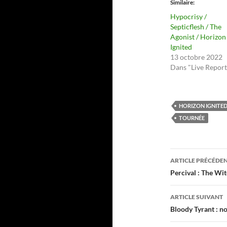
Similaire
Hypocrisy /
Septicflesh / The
Agonist / Horizon
Ignited
13 octobre 2022
Dans "Live Report
HORIZON IGNITE
TOURNÉE
Navigati
ARTICLE PRÉCÉDE
des
Percival : The Wi
articles
ARTICLE SUIVANT
Bloody Tyrant : n