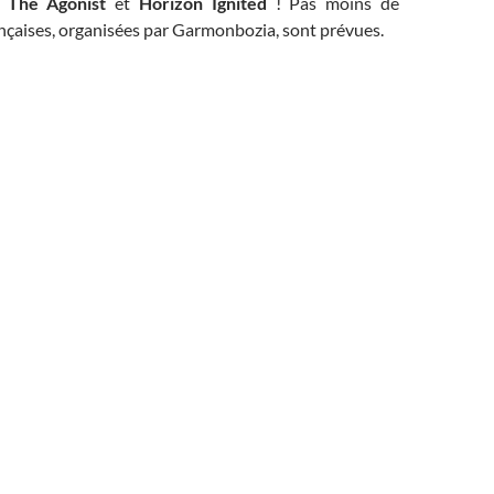
,
The Agonist
et
Horizon Ignited
! Pas moins de
nçaises, organisées par Garmonbozia, sont prévues.