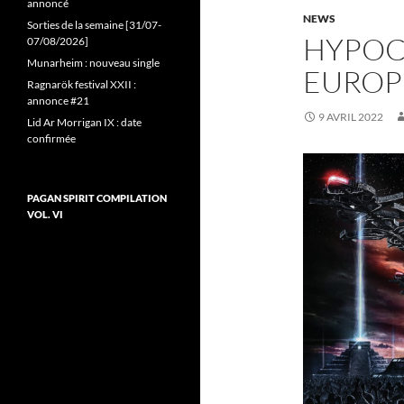
annoncé
NEWS
Sorties de la semaine [31/07-
HYPOC
07/08/2026]
Munarheim : nouveau single
EUROP
Ragnarök festival XXII :
annonce #21
9 AVRIL 2022
Lid Ar Morrigan IX : date
confirmée
PAGAN SPIRIT COMPILATION
VOL. VI