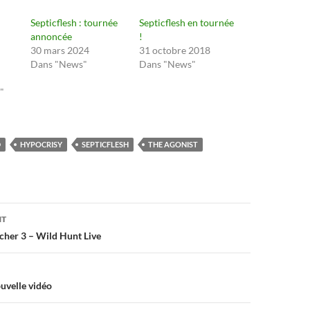
Septicflesh : tournée
Septicflesh en tournée
annoncée
!
30 mars 2024
31 octobre 2018
Dans "News"
Dans "News"
"
D
HYPOCRISY
SEPTICFLESH
THE AGONIST
on
NT
tcher 3 – Wild Hunt Live
ouvelle vidéo