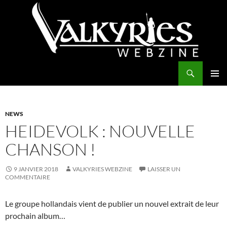
Aller
au
contenu
Recherche
Valkyries Webzine
MENU
PRINCI
NEWS
HEIDEVOLK : NOUVELLE
CHANSON !
9 JANVIER 2018
VALKYRIES WEBZINE
LAISSER UN
COMMENTAIRE
Le groupe hollandais vient de publier un nouvel extrait de leur
prochain album…