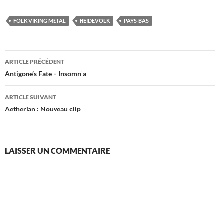
FOLK VIKING METAL
HEIDEVOLK
PAYS-BAS
Navigation
ARTICLE PRÉCÉDENT
des
Antigone’s Fate – Insomnia
articles
ARTICLE SUIVANT
Aetherian : Nouveau clip
LAISSER UN COMMENTAIRE