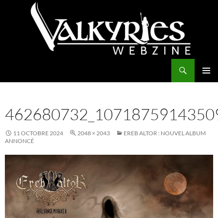
Aller
au
contenu
Recherche
Valkyries Webzine
MENU
PRINCI
462680732_1071875914350
11 OCTOBRE 2024
2048 × 2043
EREB ALTOR : NOUVEL ALBUM
ANNONCÉ