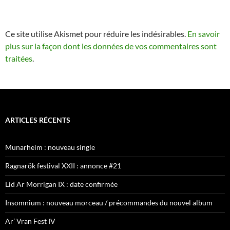
Ce site utilise Akismet pour réduire les indésirables.
En savoir
plus sur la façon dont les données de vos commentaires sont
traitées
.
ARTICLES RÉCENTS
Munarheim : nouveau single
Ragnarök festival XXII : annonce #21
Lid Ar Morrigan IX : date confirmée
Insomnium : nouveau morceau / précommandes du nouvel album
Ar’ Vran Fest IV