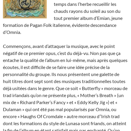
temps dans l’herbe recueillir les
chauds rayons du soleil au son du
tout premier album d’Emian, jeune
formation de Pagan Folk italienne, évidente descendance
d’Omnia.
Commençons, avant d’attaquer la musique, avec le point
négatif de ce premier opus, c’est du déjà-vu. Non pas que ça
entache la qualité de l’album en lui-même, mais après quelques
écoutes, il est difficile de se faire une idée précise de la
personnalité du groupe. Ils nous présentent une galette de
huit titres dont sept sont des musiques traditionnelles toutes
déjà usitées dans le genre. Que ce soit « Butterfly » morceau de
trad irlandais qu’on ne présente plus, « Mother’s Breath » (un
mix de « Richard Parker’s Fancy » et « Eddy Kelly Jig ») et «
Dulaman » qui ont été pas mal popularisés par Omnia, ou
encore « Haughs Of Cromdale » autre morceau d’’Irish trad
dont les formations du style de Lunasa sont friands, on atteint
la fin de l’album en étant satisfait mais pas enchanté. Qu’on