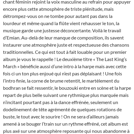
chant féminin rejoint la voix masculine au refrain pour appuyer
encore plus cette atmosphère de triste plénitude, mais
détrompez-vous on ne tombe pour autant pas dans la
lourdeur et même quand la flûte vient rehausser le ton, la
musique garde une justesse déconcertante. Voilà le travail
d’Emian. Au-delà de leur manque de composition, ils savent
instaurer une atmosphère juste et respectueuse des chansons
traditionnelles. Ce qui est tout à fait louable pour un premier
album je vous le rappelle ! Le deuxième titre « The Last King’s
March » bénéficie aussi d’une intro à la harpe mais avec cette
fois ci un ton plus enjoué qui n’est pas déplaisant ! Une fois
l’intro finie, la corne de brume retentit, le martèlement du
bodhran se fait ressentir, le bouzouki entre en scène et la harpe
repart de plus belle suivant une rythmique plus marquée mais
n’incitant pourtant pas à la dance effrénée, seulement un
dodelinement de tête agrémenté de quelques rotations de
buste, le tout avec le sourire ! On ne sera d’ailleurs jamais
amené à se bouger l’train sur un rythme effréné, cet album est
plus axé sur une atmosphère reposante qui nous abandonne à