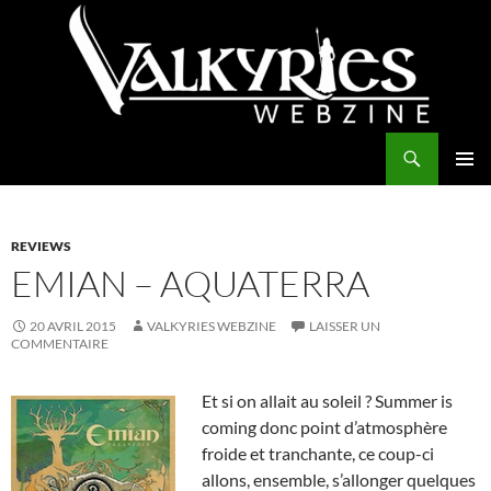
Aller
au
contenu
Recherche
Valkyries Webzine
MENU
PRINCI
REVIEWS
EMIAN – AQUATERRA
20 AVRIL 2015
VALKYRIES WEBZINE
LAISSER UN
COMMENTAIRE
Et si on allait au soleil ? Summer is
coming donc point d’atmosphère
froide et tranchante, ce coup-ci
allons, ensemble, s’allonger quelques