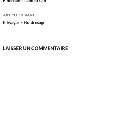
des
Eldertale – Land of Old
articles
ARTICLE SUIVANT
Eliwagar – Huldresagn
LAISSER UN COMMENTAIRE