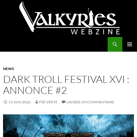
Aller
au
contenu
Recherche
Valkyries Webzine
MENU
PRINCI
NEWS
DARK TROLL FESTIVAL XVI :
ANNONCE #2
15 JUIN 2026
FÉE VERTE
LAISSER UN COMMENTAIRE