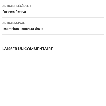
Navigation
ARTICLE PRÉCÉDENT
des
Fortress Festival
articles
ARTICLE SUIVANT
Insomnium : nouveau single
LAISSER UN COMMENTAIRE