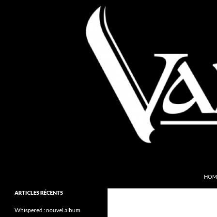
Aller
au
contenu
Recherche
Valkyries Webzine
HOM
Folk Pagan Webzine
ARTICLES RÉCENTS
Whispered : nouvel album