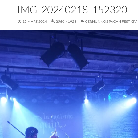
IMG_20240218_152320
15 MARS 2024
2560 × 1928
CERNUNNOS PAGAN FEST XIV