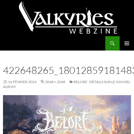
Aller
au
contenu
Recherche
Valkyries Webzine
MENU
PRINCI
422648265_1801285918148
16 FÉVRIER 2024
2048 × 2048
BELORE : DÉTAILS SUR LE NOUVEL
ALBUM