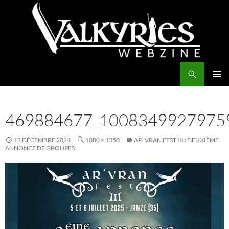
Aller
au
contenu
Recherche
Valkyries Webzine
MENU
PRINCI
469884677_1008349927975
13 DÉCEMBRE 2024
1080 × 1350
AR’ VRAN FEST III : DEUXIÈME
ANNONCE DE GROUPES