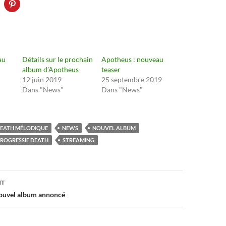
au
Détails sur le prochain
Apotheus : nouveau
album d’Apotheus
teaser
12 juin 2019
25 septembre 2019
Dans "News"
Dans "News"
EATH MÉLODIQUE
NEWS
NOUVEL ALBUM
ROGRESSIF DEATH
STREAMING
on
NT
nouvel album annoncé