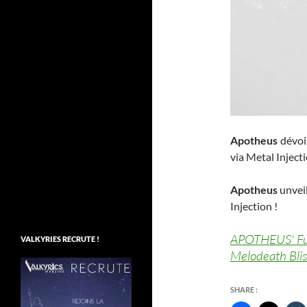
Apotheus
dévoi
via Metal Injecti
Apotheus
unvei
Injection !
APOTHEUS' Futu
VALKYRIES RECRUTE !
Melodeath Blis
SHARE :