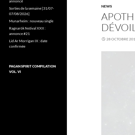
annoncé
NEWS
Sorties de la semaine [31/07-
APOTH
07/08/2026]
Munarheim : nouveau single
DÉVOI
Ragnarök festival XXII :
annonce #21
28 OCTOBRE 20
Lid Ar Morrigan IX : date
confirmée
PAGAN SPIRIT COMPILATION
VOL. VI