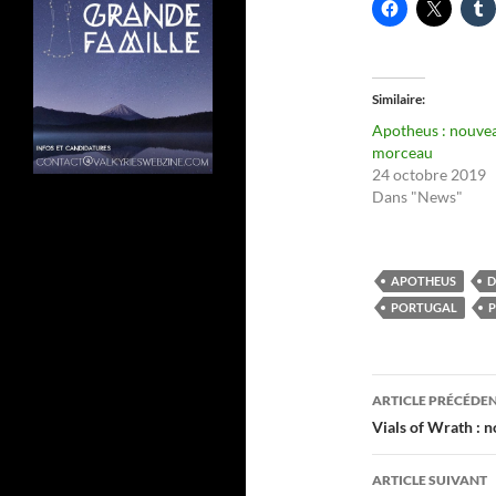
Similaire
Apotheus : nouve
morceau
24 octobre 2019
Dans "News"
APOTHEUS
D
PORTUGAL
P
Navigati
ARTICLE PRÉCÉDE
des
Vials of Wrath : 
articles
ARTICLE SUIVANT