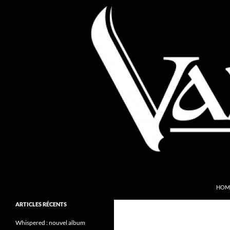
Aller
au
contenu
Recherche
Valkyries Webzine
HOM
Folk Pagan Webzine
ARTICLES RÉCENTS
Whispered : nouvel album