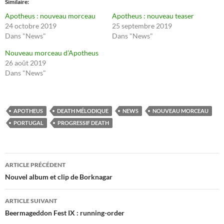
Similaire
Apotheus : nouveau morceau
Apotheus : nouveau teaser
24 octobre 2019
25 septembre 2019
Dans "News"
Dans "News"
Nouveau morceau d’Apotheus
26 août 2019
Dans "News"
APOTHEUS
DEATH MÉLODIQUE
NEWS
NOUVEAU MORCEAU
PORTUGAL
PROGRESSIF DEATH
Navigation
ARTICLE PRÉCÉDENT
des
Nouvel album et clip de Borknagar
articles
ARTICLE SUIVANT
Beermageddon Fest IX : running-order