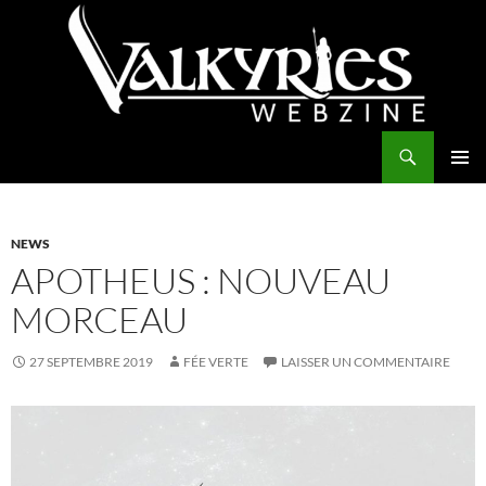
Aller
au
contenu
Recherche
Valkyries Webzine
MENU
PRINCI
NEWS
APOTHEUS : NOUVEAU
MORCEAU
27 SEPTEMBRE 2019
FÉE VERTE
LAISSER UN COMMENTAIRE