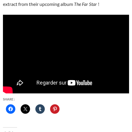
extract from their upcoming album
The Far Star
!
SHARE :