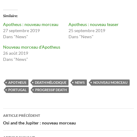
Similaire
Apotheus : nouveau morceau
Apotheus : nouveau teaser
27 septembre 2019
25 septembre 2019
Dans "News"
Dans "News"
Nouveau morceau d’Apotheus
26 août 2019
Dans "News"
APOTHEUS
DEATH MÉLODIQUE
NEWS
NOUVEAU MORCEAU
PORTUGAL
PROGRESSIF DEATH
Navigation
ARTICLE PRÉCÉDENT
des
Osi and the Jupiter : nouveau morceau
articles