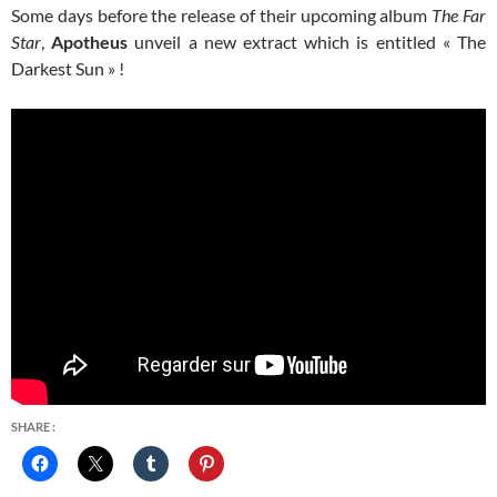
Some days before the release of their upcoming album
The Far
Star
,
Apotheus
unveil a new extract which is entitled « The
Darkest Sun » !
SHARE :