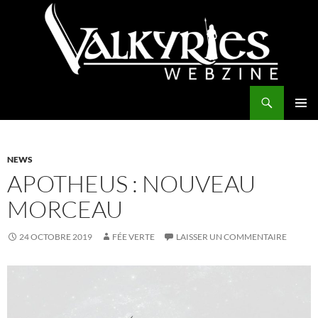
Aller
au
contenu
Recherche
Valkyries Webzine
MENU
PRINCI
NEWS
APOTHEUS : NOUVEAU
MORCEAU
24 OCTOBRE 2019
FÉE VERTE
LAISSER UN COMMENTAIRE