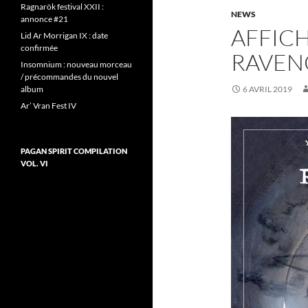
Ragnarök festival XXII :
NEWS
annonce #21
AFFIC
Lid Ar Morrigan IX : date
confirmée
RAVENO
Insomnium : nouveau morceau
/ précommandes du nouvel
album
6 AVRIL 2019
Ar’ Vran Fest IV
PAGAN SPIRIT COMPILATION
VOL. VI