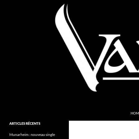
Aller
au
contenu
Recherche
Valkyries Webzine
HOM
Folk Pagan Webzine
ARTICLES RÉCENTS
Munarheim : nouveau single