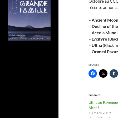
Octobre au CCO à
récente annonce,
–
Ancient Moo
–
Decline of the
–
Acedia Mundi
–
Lvcifyre
(Blac
–
Ultha
(Black m
–
Oranssi Pazu
SHARE :
Similaire
Ultha au Ravenou
Altar !
13 mars 2019