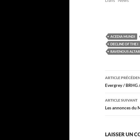
Dans "News"
ACEDIA MUNDI
DECLINE OF THE I
RAVENOUS ALTAR
Navigati
ARTICLE PRÉCÉDE
des
Evergrey / BRHG 
articles
ARTICLE SUIVANT
Les annonces du M
LAISSER UN 