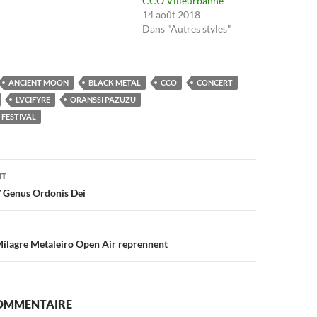
CCO Villeurbanne
14 août 2018
Dans "Autres styles"
ANCIENT MOON
BLACK METAL
CCO
CONCERT
LVCIFYRE
ORANSSI PAZUZU
 FESTIVAL
on
NT
/ Genus Ordonis Dei
ilagre Metaleiro Open Air reprennent
COMMENTAIRE