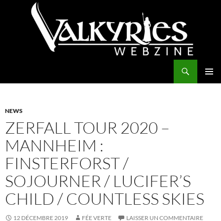
Aller
au
contenu
Recherche
Valkyries Webzine
MENU
PRINCI
NEWS
ZERFALL TOUR 2020 –
MANNHEIM :
FINSTERFORST /
SOJOURNER / LUCIFER’S
CHILD / COUNTLESS SKIES
12 DÉCEMBRE 2019
FÉE VERTE
LAISSER UN COMMENTAIRE