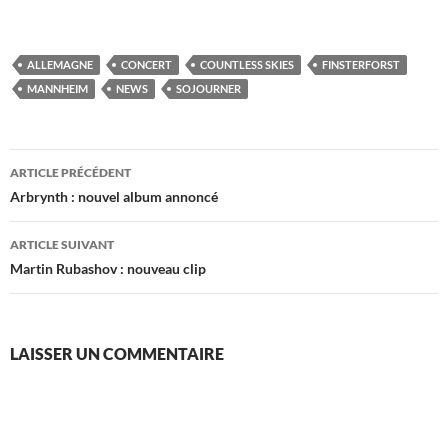
ALLEMAGNE
CONCERT
COUNTLESS SKIES
FINSTERFORST
MANNHEIM
NEWS
SOJOURNER
Navigation
ARTICLE PRÉCÉDENT
des
Arbrynth : nouvel album annoncé
articles
ARTICLE SUIVANT
Martin Rubashov : nouveau clip
LAISSER UN COMMENTAIRE