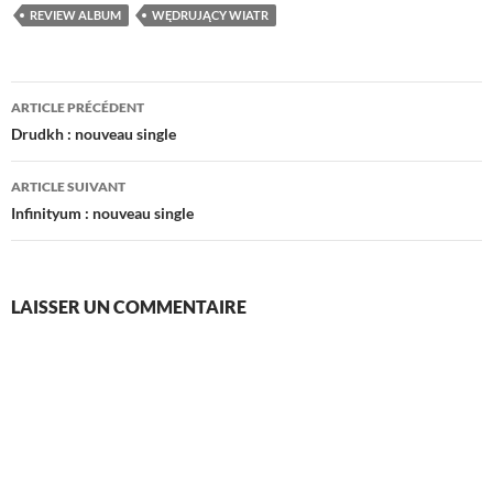
REVIEW ALBUM
WĘDRUJĄCY WIATR
Navigation
ARTICLE PRÉCÉDENT
des
Drudkh : nouveau single
articles
ARTICLE SUIVANT
Infinityum : nouveau single
LAISSER UN COMMENTAIRE