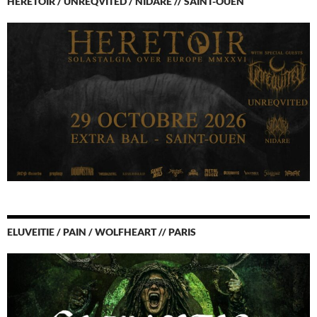
HERETOIR / UNREQVITED / NIDARE // SAINT-OUEN
ELUVEITIE / PAIN / WOLFHEART // PARIS