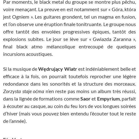
Par moments, le black metal du groupe se montre plus pêchu,
voire menaçant. La preuve en est notamment sur « Góra, która
jest Ogniem ». Les guitares grondent, tel un magma en fusion,
et l’on observe une éruption finale tonitruante. Le groupe nous
offre tantôt des envolées progressives épiques, tantôt des
explosions subites. Le jour se lève sur « Gwiazda Zaranna »,
final black atmo mélancolique entrecoupé de quelques
incursions acoustiques.
Si la musique de
Wędrujący Wiatr
est indéniablement belle et
efficace à la fois, on pourrait toutefois reprocher une légère
redondance dans les sonorités et la structure des morceaux.
Zorzysta staje oćma
n’en reste pas moins un album très réussi,
dans la lignée de formations comme
Saor
et
Empyrium
, parfait
à écouter au casque, au coin du feu lors de vos longues soirées
d’hiver (mais vous pouvez bien entendu l’écouter tout le reste
de l’année).