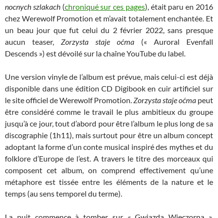
nocnych szlakach
(
chroniqué sur ces pages
), était paru en 2016
chez Werewolf Promotion et m’avait totalement enchantée. Et
un beau jour que fut celui du 2 février 2022, sans presque
aucun teaser,
Zorzysta staje oćma
(« Auroral Evenfall
Descends ») est dévoilé sur la chaîne YouTube du label.
Une version vinyle de l’album est prévue, mais celui-ci est déjà
disponible dans une édition CD Digibook en cuir artificiel sur
le site officiel de Werewolf Promotion.
Zorzysta staje oćma
peut
être considéré comme le travail le plus ambitieux du groupe
jusqu’à ce jour, tout d’abord pour être l’album le plus long de sa
discographie (1h11), mais surtout pour être un album concept
adoptant la forme d’un conte musical inspiré des mythes et du
folklore d’Europe de l’est. A travers le titre des morceaux qui
composent cet album, on comprend effectivement qu’une
métaphore est tissée entre les éléments de la nature et le
temps (au sens temporel du terme).
La nuit commence à tomber sur « Gwiazda Wieczorna »,