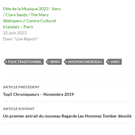
Fête de la Musique 2023 : Varo
/ Clare Sands / The Mary
Wallopers // Centre Culturel
Irlandais – Paris
22 juin 2023
Dans "Live Report"
FOLK TRADITIONNEL
NEWS
NOUVEAU MORCEAU
VARO
Navigation
ARTICLE PRÉCÉDENT
des
Top5 Chroniqueurs – Novembre 2019
articles
ARTICLE SUIVANT
Un premier extrait du nouveau Regarde Les Hommes Tomber dévoilé