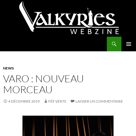
Aller
au
contenu
Recherche
Valkyries Webzine
MENU
PRINCI
NEWS
VARO : NOUVEAU
MORCEAU
4 DÉCEMBRE 2019
FÉE VERTE
LAISSER UN COMMENTAIRE