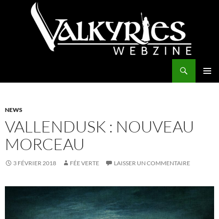
Aller
au
contenu
Recherche
Valkyries Webzine
MENU
PRINCI
NEWS
VALLENDUSK : NOUVEAU
MORCEAU
3 FÉVRIER 2018
FÉE VERTE
LAISSER UN COMMENTAIRE