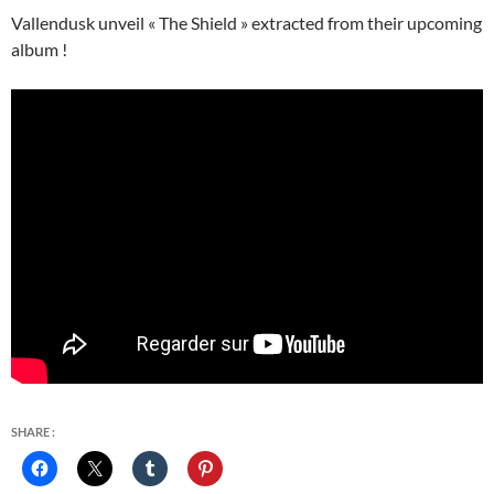
Vallendusk unveil « The Shield » extracted from their upcoming
album !
SHARE :