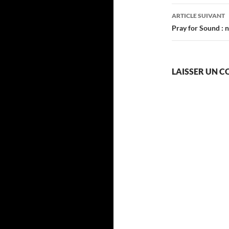
articles
ARTICLE SUIVANT
Pray for Sound : 
LAISSER UN 