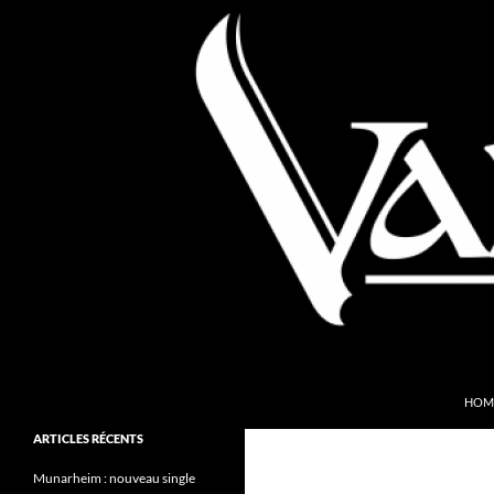
Aller
au
contenu
Recherche
Valkyries Webzine
HOM
Folk Pagan Webzine
ARTICLES RÉCENTS
Munarheim : nouveau single