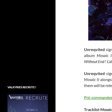
Unreqvited
sig
album
Mosaic I
Without End
! L’
Unreqvited
sig
Mosaic II
alongsi
them will be rel
VALKYRIES RECRUTE !
Pré-commandes 
Tracklist
Mosaic 