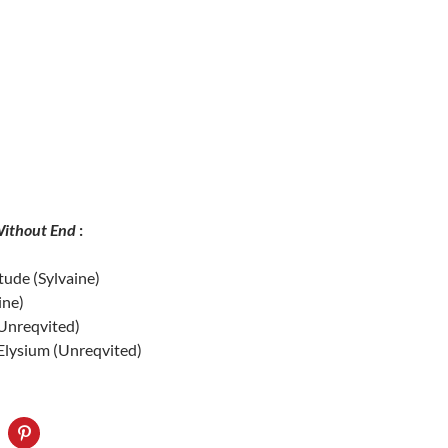
ithout End
:
tude (Sylvaine)
ine)
Unreqvited)
lysium (Unreqvited)