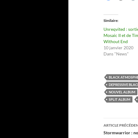
Similaire
Unreqvited : sorti
Mosaic II et de Ti
Without End
10 janvier 2020
Dans "News"
BLACK ATMOSPH
DEPRESSIVE BLAC
NOUVEL ALBUM
SPLIT ALBUM
Navigati
ARTICLE PRÉCÉDE
des
Stormwarrior : n