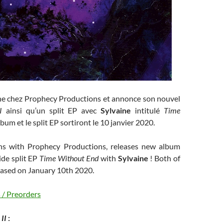
ne chez Prophecy Productions et annonce son nouvel
I
ainsi qu’un split EP avec
Sylvaine
intitulé
Time
album et le split EP sortiront le 10 janvier 2020.
ns with Prophecy Productions, releases new album
de split EP
Time Without End
with
Sylvaine
! Both of
eased on January 10th 2020.
/ Preorders
II
: