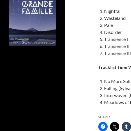
Nightfall
Wasteland
Pale
Disorder
Transience I
Transience II
Transience III
Tracklist
Time W
No More Soli
Falling (Sylva
Interwoven (
Meadows of E
SHARE :