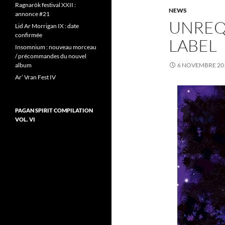
Ragnarök festival XXII :
NEWS
annonce #21
UNREQ
Lid Ar Morrigan IX : date
confirmée
LABEL
Insomnium : nouveau morceau
/ précommandes du nouvel
album
6 NOVEMBRE 20
Ar’ Vran Fest IV
PAGAN SPIRIT COMPILATION
VOL. VI