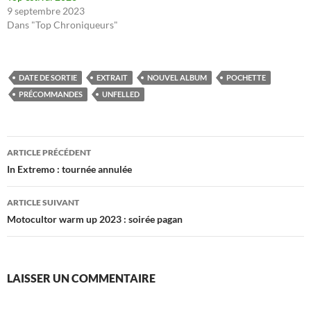
9 septembre 2023
Dans "Top Chroniqueurs"
DATE DE SORTIE
EXTRAIT
NOUVEL ALBUM
POCHETTE
PRÉCOMMANDES
UNFELLED
Navigation
ARTICLE PRÉCÉDENT
des
In Extremo : tournée annulée
articles
ARTICLE SUIVANT
Motocultor warm up 2023 : soirée pagan
LAISSER UN COMMENTAIRE