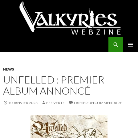
Aller
au
contenu
Recherche
Valkyries Webzine
MENU
PRINCI
NEWS
UNFELLED : PREMIER
ALBUM ANNONCÉ
10 JANVIER 2023
FÉE VERTE
LAISSER UN COMMENTAIRE