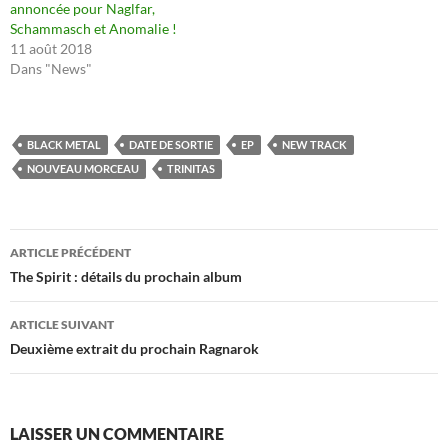
annoncée pour Naglfar,
Schammasch et Anomalie !
11 août 2018
Dans "News"
BLACK METAL
DATE DE SORTIE
EP
NEW TRACK
NOUVEAU MORCEAU
TRINITAS
Navigation
ARTICLE PRÉCÉDENT
des
The Spirit : détails du prochain album
articles
ARTICLE SUIVANT
Deuxième extrait du prochain Ragnarok
LAISSER UN COMMENTAIRE