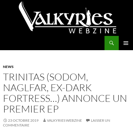
Aller
au
contenu
Recherche
Valkyries Webzine
MENU
PRINCI
NEWS
TRINITAS (SODOM,
NAGLFAR, EX-DARK
FORTRESS…) ANNONCE UN
PREMIER EP
23 OCTOBRE 2019
VALKYRIES WEBZINE
LAISSER UN
COMMENTAIRE