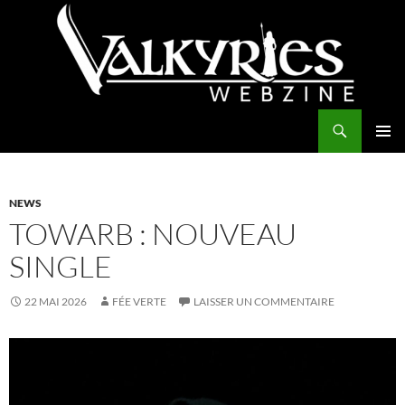
Aller
au
contenu
Recherche
Valkyries Webzine
MENU
PRINCI
NEWS
TOWARB : NOUVEAU
SINGLE
22 MAI 2026
FÉE VERTE
LAISSER UN COMMENTAIRE