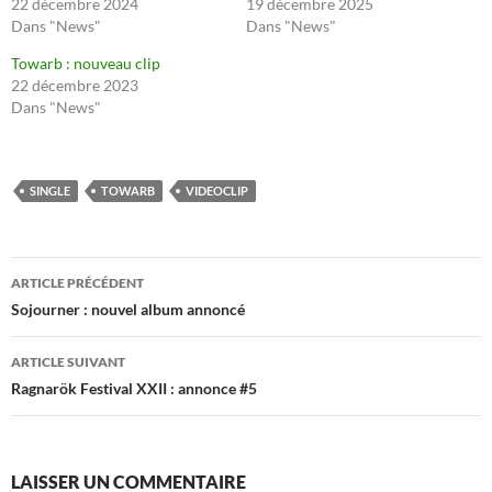
22 décembre 2024
19 décembre 2025
Dans "News"
Dans "News"
Towarb : nouveau clip
22 décembre 2023
Dans "News"
SINGLE
TOWARB
VIDEOCLIP
Navigation
ARTICLE PRÉCÉDENT
des
Sojourner : nouvel album annoncé
articles
ARTICLE SUIVANT
Ragnarök Festival XXII : annonce #5
LAISSER UN COMMENTAIRE