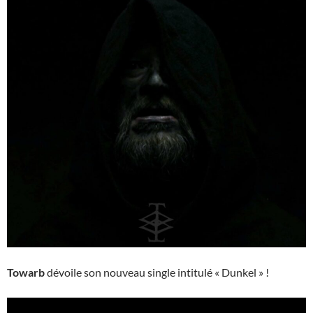
Towarb
dévoile son nouveau single intitulé « Dunkel » !