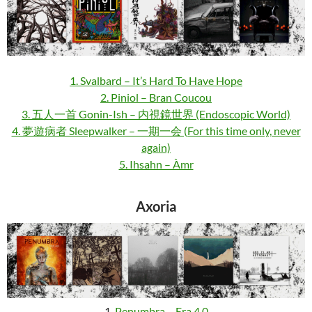
1. Svalbard – It’s Hard To Have Hope
2. Piniol – Bran Coucou
3. 五人一首 Gonin-Ish – 内視鏡世界 (Endoscopic World)
4. 夢遊病者 Sleepwalker – 一期一会 (For this time only, never
again)
5. Ihsahn – Àmr
Axoria
1.
Penumbra – Era 4.0