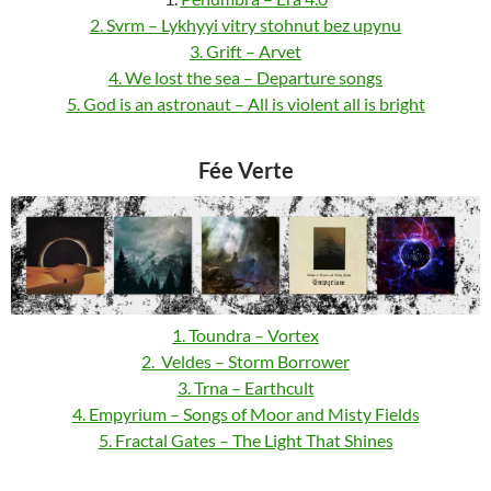
2. Svrm – Lykhyyi vitry stohnut bez upynu
3. Grift – Arvet
4. We lost the sea – Departure songs
5. God is an astronaut – All is violent all is bright
Fée Verte
1. Toundra – Vortex
2. Veldes – Storm Borrower
3. Trna – Earthcult
4. Empyrium – Songs of Moor and Misty Fields
5. Fractal Gates – The Light That Shines