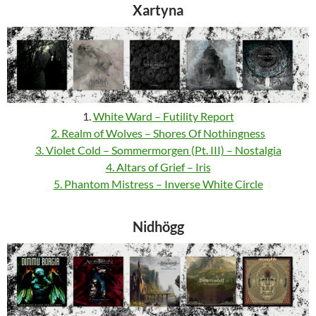
Xartyna
1.
White Ward – Futility Report
2. Realm of Wolves – Shores Of Nothingness
3. Violet Cold – Sommermorgen (Pt. III) – Nostalgia
4. Altars of Grief – Iris
5. Phantom Mistress – Inverse White Circle
Nidhögg