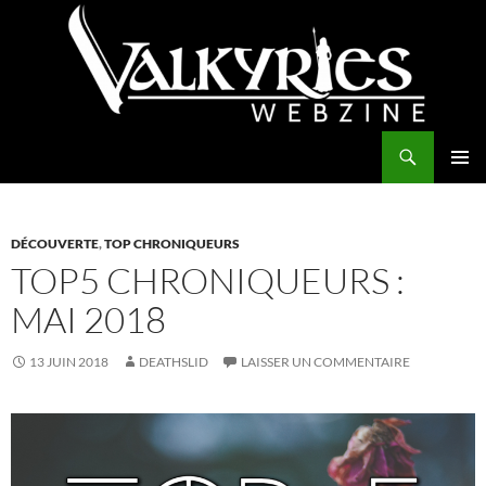
Aller
au
contenu
Recherche
Valkyries Webzine
MENU
PRINCI
DÉCOUVERTE
,
TOP CHRONIQUEURS
TOP5 CHRONIQUEURS :
MAI 2018
13 JUIN 2018
DEATHSLID
LAISSER UN COMMENTAIRE