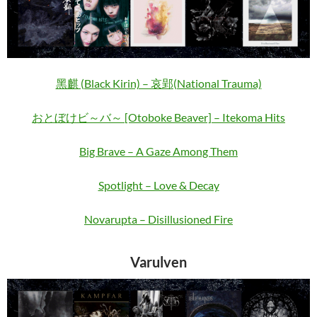
黑麒 (Black Kirin) – 哀郢(National Trauma)
おとぼけビ～バ～ [Otoboke Beaver] – Itekoma Hits
Big Brave – A Gaze Among Them
Spotlight – Love & Decay
Novarupta – Disillusioned Fire
Varulven