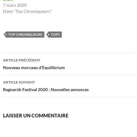
7 mars 2020
Dans "Top Chroniqueurs"
TOP CHRONIQUEURS
TOP5
Navigation
ARTICLE PRÉCÉDENT
des
Nouveau morceau d’Equilibrium
articles
ARTICLE SUIVANT
Ragnarök Festival 2020 : Nouvelles annonces
LAISSER UN COMMENTAIRE