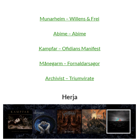
Munarheim – Willens & Frei
Abime – Abime
Kampfar – Ofidians Manifest
M
å
negarm – Fornaldarsagor
Archivist – Triumvirate
Herja