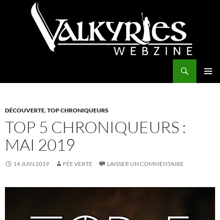
Aller
au
contenu
Recherche
Valkyries Webzine
MENU
PRINCI
DÉCOUVERTE
,
TOP CHRONIQUEURS
TOP 5 CHRONIQUEURS :
MAI 2019
14 JUIN 2019
FÉE VERTE
LAISSER UN COMMENTAIRE