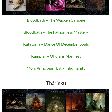
Bloodbath – The Wacken Carnage
Bloodbath – The Fathomless Mastery
Katatonia – Dance Of December Souls
Kampfar – Ofidians Manifest
Mors Principium Est – Inhumanity
Thårinkü