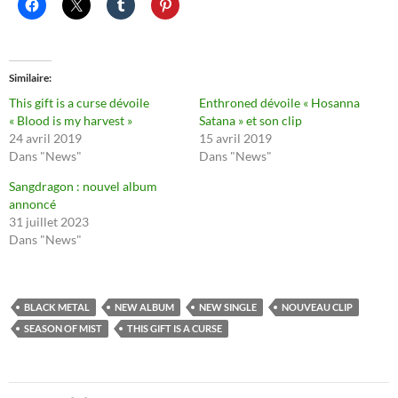
Similaire
This gift is a curse dévoile
Enthroned dévoile « Hosanna
« Blood is my harvest »
Satana » et son clip
24 avril 2019
15 avril 2019
Dans "News"
Dans "News"
Sangdragon : nouvel album
annoncé
31 juillet 2023
Dans "News"
BLACK METAL
NEW ALBUM
NEW SINGLE
NOUVEAU CLIP
SEASON OF MIST
THIS GIFT IS A CURSE
Navigation