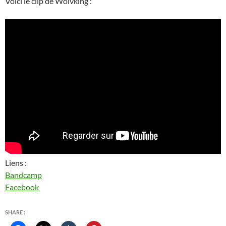
Voici le clip de Wolvking :
Liens :
Bandcamp
Facebook
SHARE :