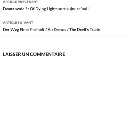
ARTICLE PRÉCÉDENT
des
Dwarrowdelf : Of Dying Lights sort aujourd’hui !
articles
ARTICLE SUIVANT
Der Weg Einer Freiheit / Au Dessus / The Devil’s Trade
LAISSER UN COMMENTAIRE