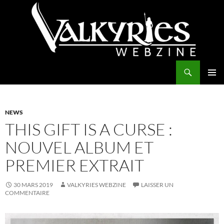
Aller
au
contenu
Recherche
Valkyries Webzine
MENU
PRINCI
NEWS
THIS GIFT IS A CURSE :
NOUVEL ALBUM ET
PREMIER EXTRAIT
30 MARS 2019
VALKYRIES WEBZINE
LAISSER UN
COMMENTAIRE