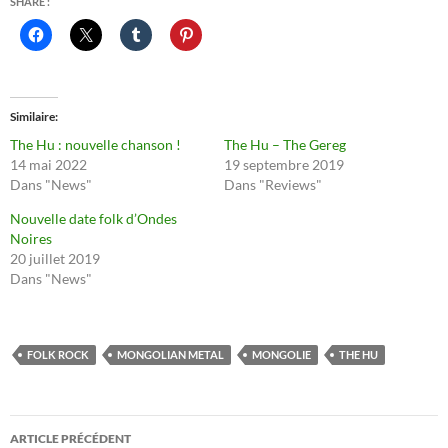
SHARE :
Similaire
The Hu : nouvelle chanson !
The Hu – The Gereg
14 mai 2022
19 septembre 2019
Dans "News"
Dans "Reviews"
Nouvelle date folk d’Ondes
Noires
20 juillet 2019
Dans "News"
FOLK ROCK
MONGOLIAN METAL
MONGOLIE
THE HU
Navigation
ARTICLE PRÉCÉDENT