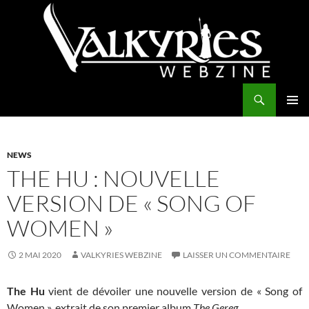
Aller
au
contenu
Recherche
Valkyries Webzine
MENU
PRINCI
NEWS
THE HU : NOUVELLE
VERSION DE « SONG OF
WOMEN »
2 MAI 2020
VALKYRIES WEBZINE
LAISSER UN COMMENTAIRE
The Hu
vient de dévoiler une nouvelle version de « Song of
Women », extrait de son premier album
The Gereg
.