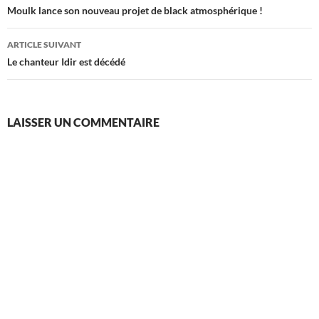
des
Moulk lance son nouveau projet de black atmosphérique !
articles
ARTICLE SUIVANT
Le chanteur Idir est décédé
LAISSER UN COMMENTAIRE