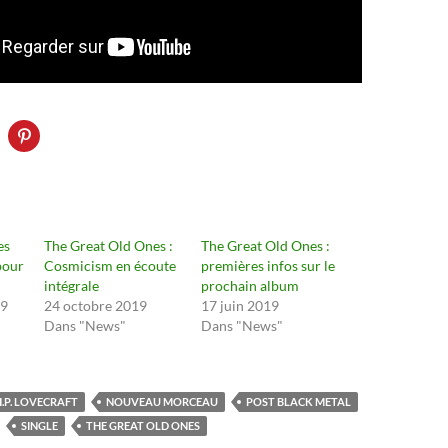
es
The Great Old Ones :
The Great Old Ones :
pour
Cosmicism en écoute
premières infos sur le
intégrale
prochain album
19
24 octobre 2019
17 juin 2019
Dans "News"
Dans "News"
.P. LOVECRAFT
NOUVEAU MORCEAU
POST BLACK METAL
SINGLE
THE GREAT OLD ONES