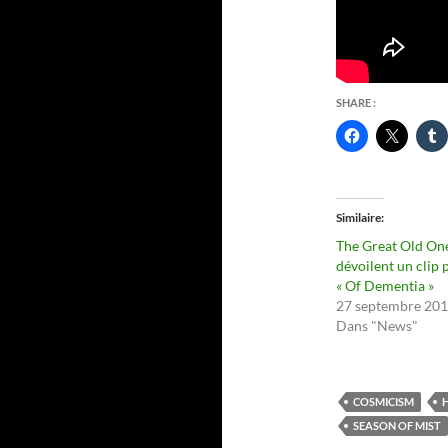
SHARE :
Similaire
The Great Old On
dévoilent un clip 
« Of Dementia »
27 septembre 20
Dans "News"
COSMICISM
H
SEASON OF MIST