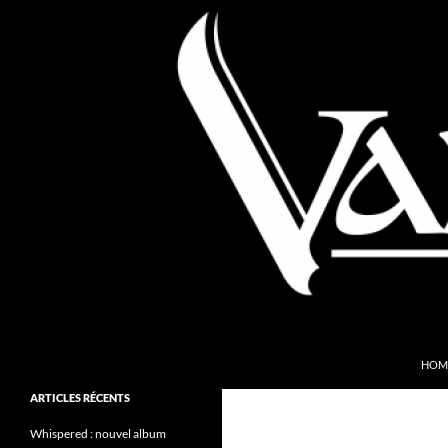
Aller
au
contenu
Recherche
Valkyries Webzine
HOM
Folk Pagan Webzine
ARTICLES RÉCENTS
Whispered : nouvel album