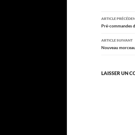
Navigati
ARTICLE PRÉCÉDE
des
Pré-commandes du
articles
ARTICLE SUIVANT
Nouveau morceau 
LAISSER UN 