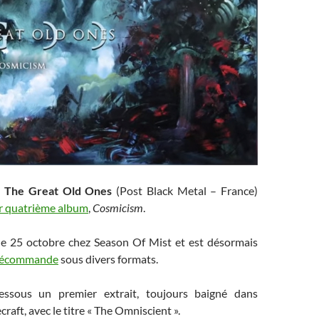
,
The Great Old Ones
(Post Black Metal – France)
r quatrième album
,
Cosmicism
.
a le 25 octobre chez Season Of Mist et est désormais
récommande
sous divers formats.
essous un premier extrait, toujours baigné dans
craft, avec le titre « The Omniscient ».