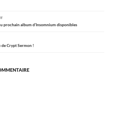
on
NT
 prochain album d’Insomnium disponibles
de Crypt Sermon !
COMMENTAIRE