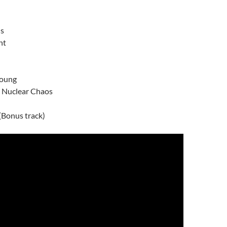
hs
nt
Young
e Nuclear Chaos
(Bonus track)