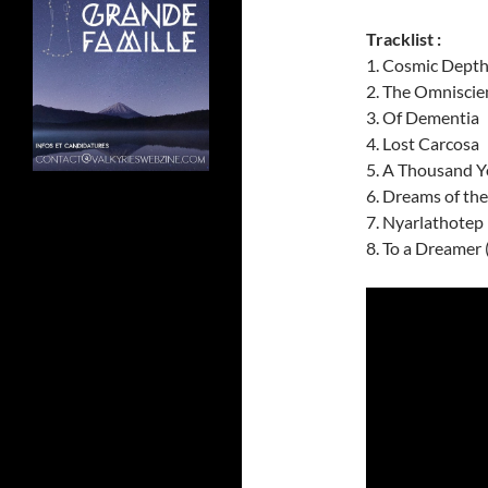
Tracklist :
1. Cosmic Dept
2. The Omniscie
3. Of Dementia
4. Lost Carcosa
5. A Thousand 
6. Dreams of th
7. Nyarlathotep
8. To a Dreamer 