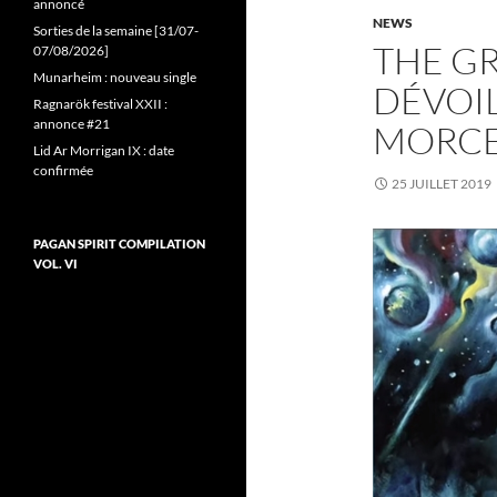
annoncé
NEWS
Sorties de la semaine [31/07-
THE G
07/08/2026]
Munarheim : nouveau single
DÉVOI
Ragnarök festival XXII :
annonce #21
MORCEA
Lid Ar Morrigan IX : date
confirmée
25 JUILLET 2019
PAGAN SPIRIT COMPILATION
VOL. VI