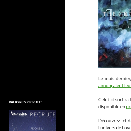
Le mois dernier
annonçaient leu
Celui-ci sortir
VALKYRIES RECRUTE !
disponible en
p
Découvrez ci-d
l’univers de Love