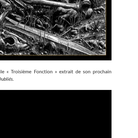
le « Troisième Fonction » extrait de son prochain
Oubliés
.