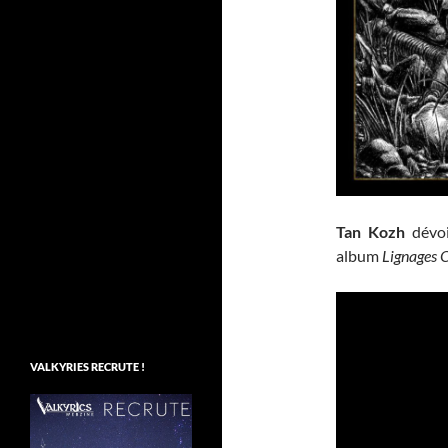
Tan Kozh
dévoi
album
Lignages 
VALKYRIES RECRUTE !