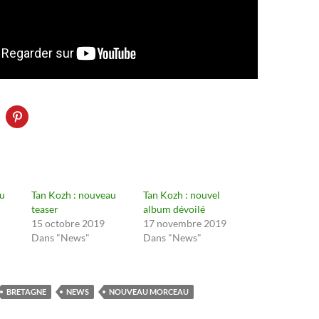
au
Tan Kozh : nouveau
Tan Kozh : nouvel
teaser
album dévoilé
15 octobre 2019
17 novembre 2019
Dans "News"
Dans "News"
BRETAGNE
NEWS
NOUVEAU MORCEAU