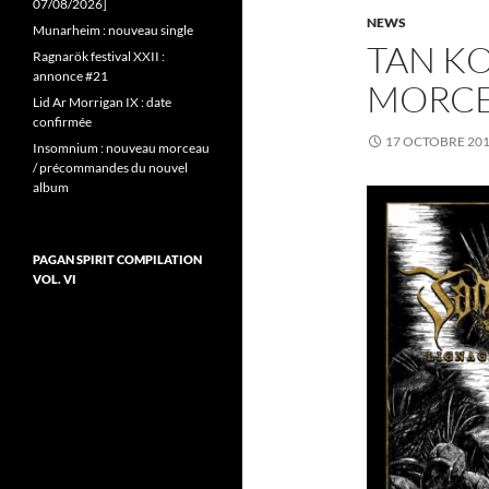
07/08/2026]
NEWS
Munarheim : nouveau single
TAN K
Ragnarök festival XXII :
annonce #21
MORC
Lid Ar Morrigan IX : date
confirmée
17 OCTOBRE 20
Insomnium : nouveau morceau
/ précommandes du nouvel
album
PAGAN SPIRIT COMPILATION
VOL. VI