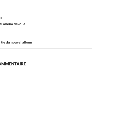
on
NT
el album dévoilé
rtie du nouvel album
COMMENTAIRE