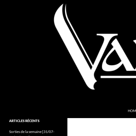
Aller
au
contenu
Recherche
Valkyries Webzine
HOM
Folk Pagan Webzine
ARTICLES RÉCENTS
Sorties de la semaine [31/07-