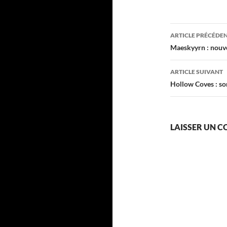
Navigati
ARTICLE PRÉCÉDE
des
Maeskyyrn : nouv
articles
ARTICLE SUIVANT
Hollow Coves : so
LAISSER UN 