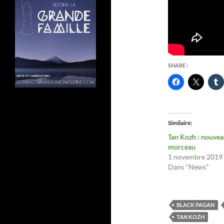
SHARE :
Similaire
Tan Kozh : nouve
morceau
1 novembre 2019
Dans "News"
BLACK PAGAN
TAN KOZH